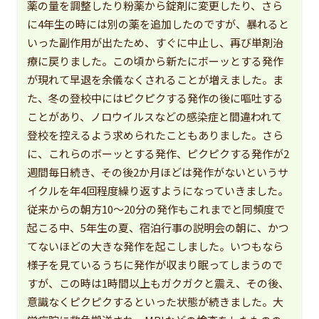
薬の量を調整したり粉薬から錠剤に変更したり、さら
に4年生の時には別の薬を追加したのですが、暴れると
いった副作用が出たため、すぐに中止し、再び単剤治
療に戻りました。この頃から新たにボーッとする発作
が現れて早退を余儀なくされることが増えました。ま
た、冬の登校中にはピクピクする発作の後に嘔吐する
ことがあり、ノロウイルスなどの感染症と間違われて
登校を控えるよう求められたこともありました。さら
に、これらのボーッとする発作、ピクピクする発作が2
週間毎日続き、その後2か月ほどは発作がないというサ
イクルを年4回程度繰り返すようになっていきました。
従来からの朝方10〜20分の発作もこれまでと同頻度で
起こる中、5年生の夏、宿泊行事の説明会の朝に、かつ
てないほどの大きな発作を起こしました。いつもなら
様子を見ているうちに発作が収まり眠ってしまうので
すが、この時は1時間以上もガクガクと震え、その後、
意識なくピクピクするといった状態が続きました。大