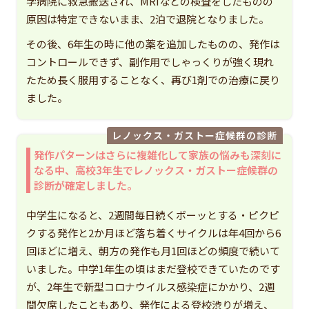
学病院に救急搬送され、MRIなどの検査をしたものの
原因は特定できないまま、2泊で退院となりました。
その後、6年生の時に他の薬を追加したものの、発作は
コントロールできず、副作用でしゃっくりが強く現れ
たため長く服用することなく、再び1剤での治療に戻り
ました。
レノックス・ガストー症候群の診断
発作パターンはさらに複雑化して家族の悩みも深刻に
なる中、高校3年生でレノックス・ガストー症候群の
診断が確定しました。
中学生になると、2週間毎日続くボーッとする・ピクピ
クする発作と2か月ほど落ち着くサイクルは年4回から6
回ほどに増え、朝方の発作も月1回ほどの頻度で続いて
いました。中学1年生の頃はまだ登校できていたのです
が、2年生で新型コロナウイルス感染症にかかり、2週
間欠席したこともあり、発作による登校渋りが増え、