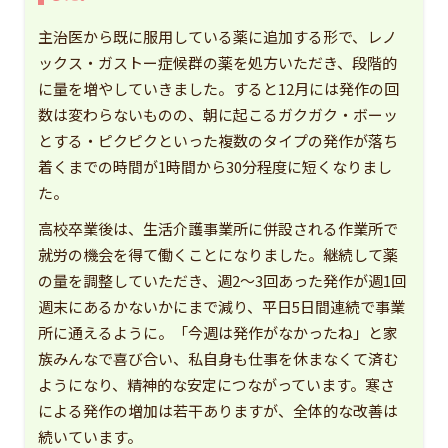
主治医から既に服用している薬に追加する形で、レノ
ックス・ガストー症候群の薬を処方いただき、段階的
に量を増やしていきました。すると12月には発作の回
数は変わらないものの、朝に起こるガクガク・ボーッ
とする・ピクピクといった複数のタイプの発作が落ち
着くまでの時間が1時間から30分程度に短くなりまし
た。
高校卒業後は、生活介護事業所に併設される作業所で
就労の機会を得て働くことになりました。継続して薬
の量を調整していただき、週2〜3回あった発作が週1回
週末にあるかないかにまで減り、平日5日間連続で事業
所に通えるように。「今週は発作がなかったね」と家
族みんなで喜び合い、私自身も仕事を休まなくて済む
ようになり、精神的な安定につながっています。寒さ
による発作の増加は若干ありますが、全体的な改善は
続いています。