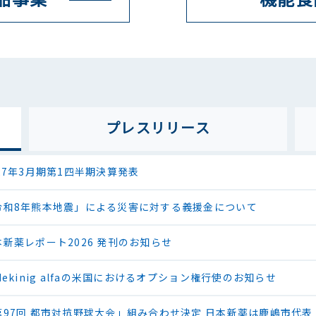
プレス
リリース
027年3月期第1四半期決算発表
令和8年熊本地震」による災害に対する義援金について
本新薬レポート2026 発刊のお知らせ
dekinig alfaの米国におけるオプション権行使のお知らせ
第97回 都市対抗野球大会」組み合わせ決定 日本新薬は鹿嶋市代