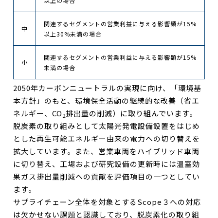
以上の場合
関連するセグメントの営業利益に与える影響額が15%
中
以上30%未満の場合
関連するセグメントの営業利益に与える影響額が15%
小
未満の場合
2050年カーボンニュートラルの実現に向け、「環境基
本方針」のもと、環境保全活動の継続的な改善（省エ
ネルギー、CO
排出量の削減）に取り組んでいます。
2
脱炭素の取り組みとして太陽光発電設備設置をはじめ
とした再生可能エネルギー由来の電力への切り替えを
拡大しています。また、営業車両をハイブリッド車両
に切り替え、工場および研究設備の更新時には温室効
果ガス排出量削減への貢献を評価項目の一つとしてい
ます。
サプライチェーン全体を対象とするScope３への対応
は欠かせない課題と認識しており、脱炭素化の取り組