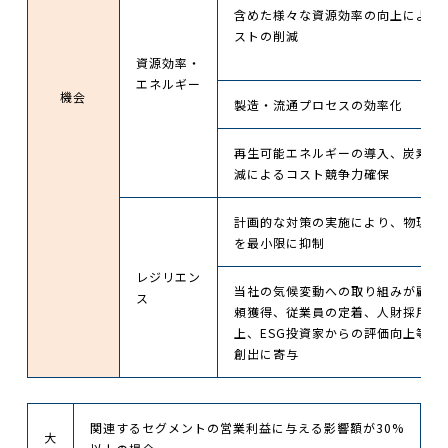
含めた様々な資源効率の向上による
ストの削減
資源効率・
エネルギー
機会
製造・流通プロセスの効率化
再生可能エネルギーの導入、炭素税
減によるコスト競争力確保
計画的な対策の実施により、物理リ
を最小限に抑制
レジリエン
当社の気候変動への取り組みが顧客
ス
頼獲得、従業員の定着、人財採用で
上、ESG投資家からの評価向上等の
創出に寄与
関連するセグメントの営業利益に与える影響額が30%
大