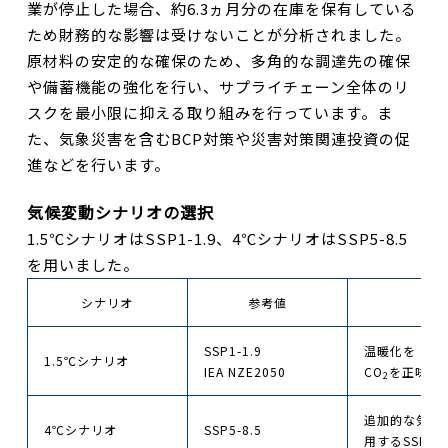
業が停止した場合、約6.3ヵ月分の在庫を保有している
ため財務的な影響は受けないことが分析されました。
原材料の安定的な確保のため、多角的な調達先の確保
や備蓄機能の強化を行い、サプライチェーン全体のリ
スクを最小限に抑える取り組みを行っています。ま
た、気象災害を含むBCP対策や災害対策関連投資の促
進などを行います。
気候変動シナリオの選択
1.5℃シナリオはSSP1-1.9、4℃シナリオはSSP5-8.5
を用いました。
シナリオ
参考値
SSP1-1.9
温暖化を「わず
1.5℃シナリオ
IEA NZE2050
CO
を正味ゼ
2
追加的な気候
4℃シナリオ
SSP5-8.5
用するSSP