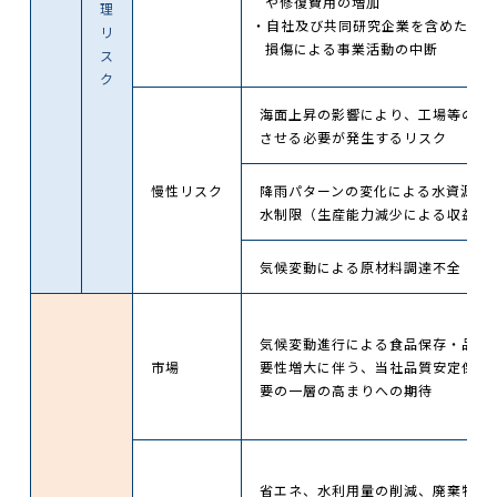
や修復費用の増加
理
・自社及び共同研究企業を含めた関連
リ
損傷による事業活動の中断
ス
ク
海面上昇の影響により、工場等の拠
させる必要が発生するリスク
慢性リスク
降雨パターンの変化による水資源の
水制限（生産能力減少による収益減
気候変動による原材料調達不全
気候変動進行による食品保存・品質
市場
要性増大に伴う、当社品質安定保存
要の一層の高まりへの期待
省エネ、水利用量の削減、廃棄物処