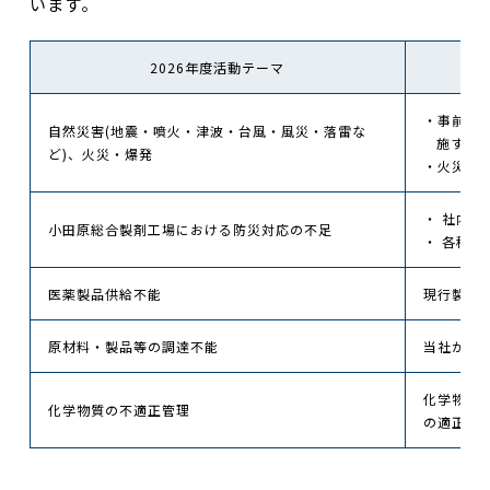
います。
2026年度活動テーマ
・事前予
自然災害(地震・噴火・津波・台風・風災・落雷な
施する
ど)、火災・爆発
・火災・
・ 社内
小田原総合製剤工場における防災対応の不足
・ 各種
医薬製品供給不能
現行製剤
原材料・製品等の調達不能
当社が取
化学物質
化学物質の不適正管理
の適正管