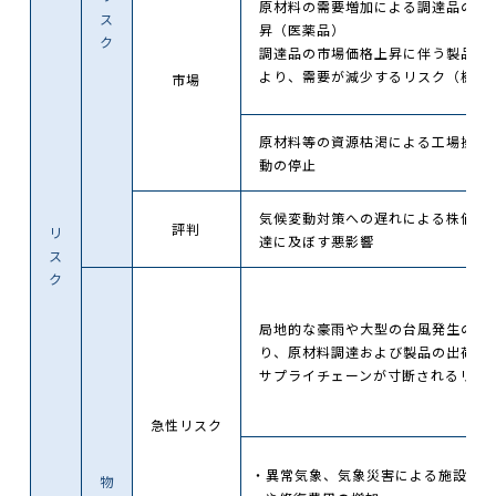
原材料の需要増加による調達品の市
ス
昇（医薬品）
ク
調達品の市場価格上昇に伴う製品の
より、需要が減少するリスク（機能
市場
原材料等の資源枯渇による工場操業
動の停止
気候変動対策への遅れによる株価及
評判
リ
達に及ぼす悪影響
ス
ク
局地的な豪雨や大型の台風発生の増
り、原材料調達および製品の出荷物
サプライチェーンが寸断されるリス
急性リスク
・異常気象、気象災害による施設の損
物