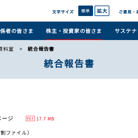
係者の皆さま
株主・投資家の皆さま
サステナ
R資料室
統合報告書
統合報告書
ページ
17.7 MB
PDF
分割ファイル）