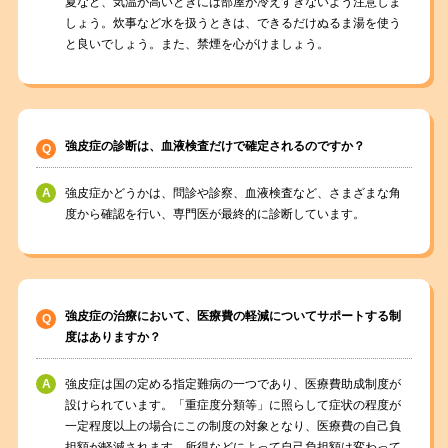
夏など、気温が高いときには部屋が冷えすぎないよう注意しま
しょう。炊事など水を扱うときは、できるだけぬるま湯を使う
と良いでしょう。また、禁煙を心がけましょう。
強皮症の診断は、血液検査だけで確定されるのですか？
強皮症かどうかは、問診や診察、血液検査など、さまざまな角
度から確認を行い、専門医が最終的に診断しています。
強皮症の治療において、医療費の軽減についてサポートする制
度はありますか？
強皮症は国の定める指定難病の一つであり、医療費助成制度が
設けられています。「重症度分類等」に照らして症状の程度が
一定程度以上の場合にこの制度の対象となり、医療費の自己負
担額が軽減されます。所得などによって自己負担額は変わって