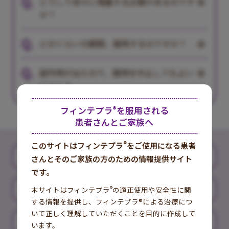
どうして徐々に増量する必要があるのです
か？
どのくらいの期間、服用するのですか？
副作用が出たので、服用を中止してもよい
ですか？
フィンテプラ
®
を服用される
患者さんとご家族へ
®
このサイトはフィンテプラ
をご使用になる患者
フィンテプラ
について
®
さんと
そのご家族の方のための情報提供サイト
です。
フィンテプラ
の
副作用と注意点
®
本サイトはフィンテプラ
®
の適正使用や安全性に関
する情報を提供し、フィンテプラ®による治療につ
いて正しく理解していただくことを目的に作成して
日常生活で心がけること
います。