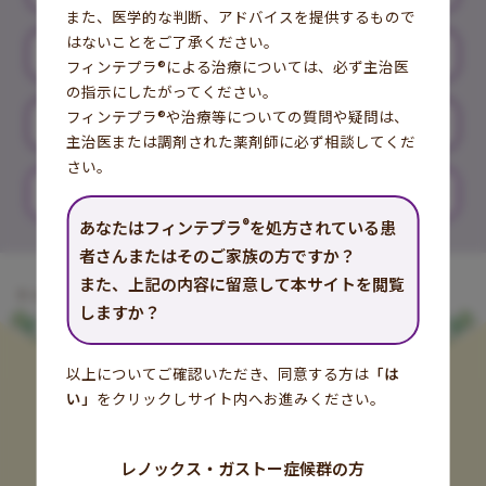
また、医学的な判断、アドバイスを提供するもので
はないことをご了承ください。
発作が起こったとき
フィンテプラ®による治療については、必ず主治医
の指示にしたがってください。
フィンテプラ®や治療等についての質問や疑問は、
服薬日誌
主治医または調剤された薬剤師に必ず相談してくだ
さい。
Q & A
®
あなたはフィンテプラ
を処方されている患
者さんまたはそのご家族の方ですか？
また、上記の内容に留意して本サイトを閲覧
®
トップ
フィンテプラ
を服用される患者さんとご家族へ
Q & A
しますか？
以上についてご確認いただき、
同意する方は
「は
い」
をクリックしサイト内へお進みください。
レノックス・ガストー症候群の方