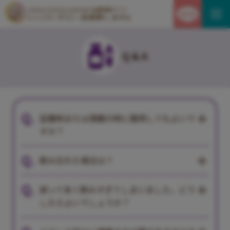
Lennox-Gastaut syndrome 治療情報サイト
Q & A
空腹時または満腹の時に服用してもよいで
すか？
飲み忘れた場合は？
誤って多く飲みすぎてしまいました。どう
したらよいでしょうか？