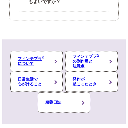
もよいですか？
また、上記の内容に留意して本サイトを閲覧し
れるお薬です。服用の中止（終結）は発作が
ますか？
長期間消失している場合、中止のリスクを勘
自己判断による服薬中止は危険です。治療で
案しながら慎重に決定することになります。
の困りごとや中止の希望などは、必ず中止す
る前に主治医や看護師、薬剤師に相談してく
以上についてご確認いただき、
ださい。また、中止する場合には、徐々に服
同意する方は
「はい」
をクリックしサイト内へ
用量を減らしていきます。
®
フィンテプラ
お進みください。
®
フィンテプラ
の副作用と
について
注意点
日常生活で
発作が
レノックス・ガストー症候群の方
心がけること
起こったとき
いいえ
はい
服薬日誌
（同意します）
（同意しません）
ドラベ症候群の方