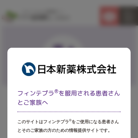
MENU
Q&A
®
フィンテプラ
を服用される患者さん
とご家族へ
空腹時または満腹の時に服用しても
®
このサイトはフィンテプラ
をご使用になる患者さん
よいですか？
とそのご家族の方のための情報提供サイトです。