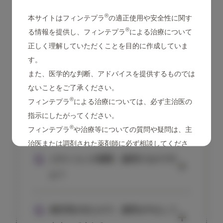
®
®
本サイトはフィンテプラ
の適正使用や安全性に関す
フィンテプラ
は空腹時、食後に関係なく服
飲み忘れた場合は？
®
る情報を提供し、フィンテプラ
による治療について
用することができますが、なるべく毎日同じ
正しく理解していただくことを目的に作成していま
時間に服用するようにしてください。
飲み忘れに気づいた時点ですぐに服用してく
誤って多く飲みすぎてしまいまし
す。
ださい。次の服用タイミングが近づいている
た。どうしたらよいでしょうか？
また、医学的な判断、アドバイスを提供するものでは
場合は、1回分をスキップしてください。2回
ないことをご了承ください。
分を同時に服用しないでください。
®
フィンテプラ
による治療については、必ず主治医の
誤って多く飲みすぎた場合は、状態や飲んだ
どうして徐々に増量する必要がある
指示にしたがってください。
量を確認したうえで、主治医や医療機関に連
のですか？
®
フィンテプラ
や治療等についての質問や疑問は、主
絡してください。
治医または調剤された薬剤師に必ず相談してくださ
定められたとおりの用量を毎回確認して飲み
てんかん発作の状況と副作用の状況を確認し
い。
どのくらいの期間、服用するのです
すぎないように注意してください。
ながら安全に服用していただくためです。自
か？
己判断による増量は危険です。必ず主治医が
指示した増量スケジュールを守ってくださ
®
あなたはフィンテプラ
を処方されている患者
®
フィンテプラ
は他の抗てんかん薬で治療効
副作用が出たので、服用を中止して
い。
さんまたはそのご家族の方ですか？
果が十分でない場合に併用療法として使用さ