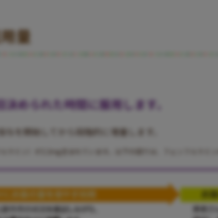
服用量
2回決められた時間に服用します。
投与を開始してから段階的に増量します。
フルラミン）が2.2mg含まれています。以下の図では、フェンフルラミ