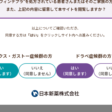
ニンやイオンチャネルなどに働きかけ、抑制性と興奮性
®
フィンテプラ
を処方されている患者さんまたはそのご家族の
また、上記の内容に留意して本サイトを閲覧しますか？
以上についてご確認いただき、
同意する方は
「はい」
をクリックしサイト内へお進みください。
クス・ガストー症候群の方
ドラベ症候群の方
い
いいえ
はい
い
します）
（同意しません）
（同意します）
（同意