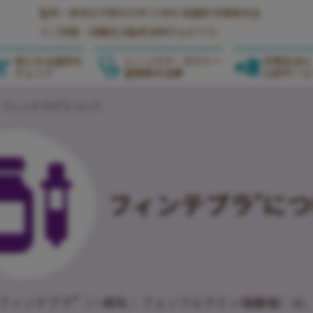
監修：東京女子医科大学 小児科 准講師 伊藤進先生
※ご所属・役職名は監修当時のものです。
気になる症状を
レノックス・ガストー
日常生活と
チェック
症候群の治療
公的サービ
®
フィンテプラ
について
フィンテプラ
につ
®
®
フィンテプラ
（一般名：フェンフルラミン塩酸塩）は