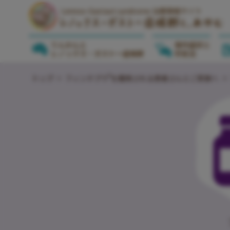
Lennox-Gastaut syndrome 治療情報サイト
てんかんと
発作症状と
レノックス・ガストー症候群
対処法
®
トップ
フィンテプラ
を服用される患者さんとご家族へ