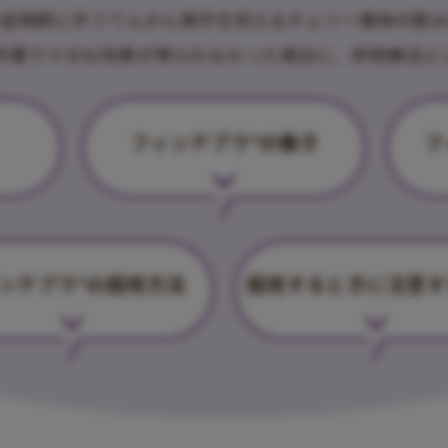
ー症候群に伴うてんかん発作を抑えるチェリー風味の飲み
作薬で十分な効果が得られなかった場合に、併用療法と
フィンテプラ
の働き
フ
®
ンテプラ
の服用方法
服用するときに注意す
®