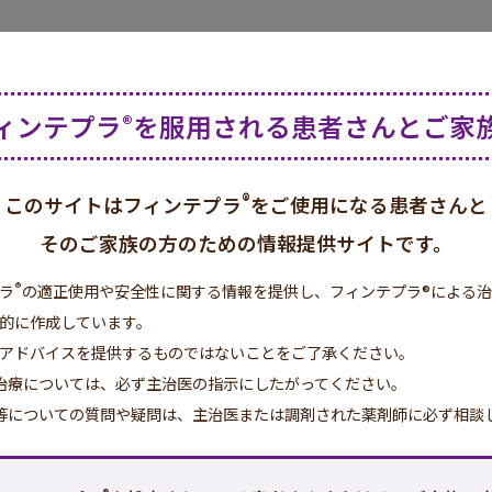
ィンテプラ
®
を服用される
患者さんとご家
働き
®
このサイトはフィンテプラ
をご使用になる患者さんと
そのご家族の方のための情報提供サイトです。
と興奮性の神経系のバランスが崩
®
ラ
の適正使用や安全性に関する情報を提供し、フィンテプラ®による
的に作成しています。
起こると考えられています。
アドバイスを提供するものではないことをご了承ください。
性神経の働きを促進し、興奮性神
治療については、必ず主治医の指示にしたがってください。
等についての質問や疑問は、主治医または調剤された薬剤師に必ず相談
ランスを調整します。