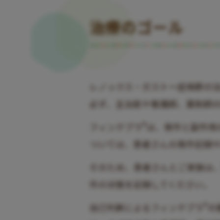
治療のゴール
レノックス・ガストー症候群の
必ず、主治医や看護師、薬剤師
®
フィンテプラ
は、発作と副作用
ついては、患者さんの発作記録
そのため、患者さんとご家族は
作の状態を記録してください。
®
自己判断によるフィンテプラ
の