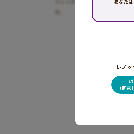
®
フィンテプラ
は、脳内のセロト
あなたは
す。
レノッ
は
（同意