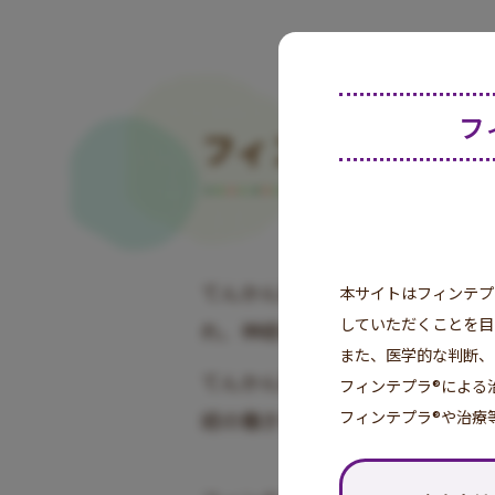
フ
フィンテプラ
®
の
てんかん発作は、脳内の抑制性
本サイトはフィンテプ
していただくことを目
れ、神経の過剰な興奮によって
また、医学的な判断、
てんかん発作の治療薬は、抑制
フィンテプラ®による
フィンテプラ®や治療
経の働きを抑制し、神経系のバ