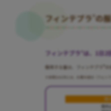
フィンテプラ
®
の
フィンテプラ
®
は、1日
®
服用する量は、フィンテプラ
の
※本剤1mL中には、お薬の成分（フェン