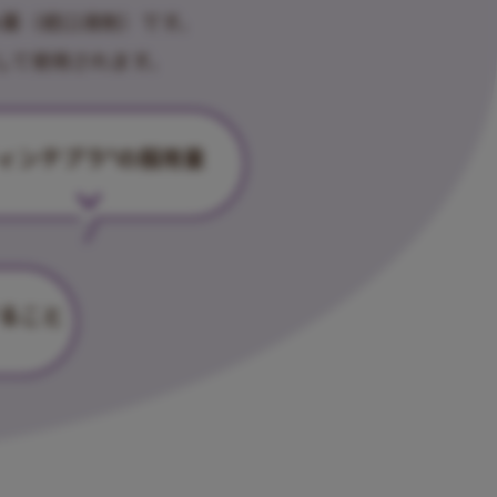
薬（経口液剤）です。
して使用されます。
ィンテプラ
の服用量
®
ること