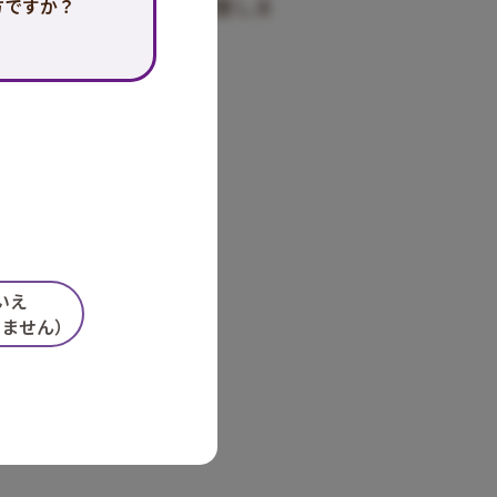
の神経系のバランスを調整しま
方ですか？
いえ
しません）