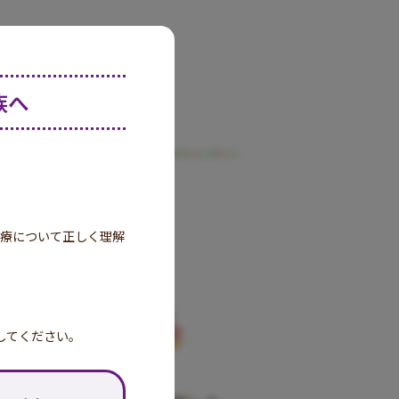
族へ
治療について正しく理解
してください。