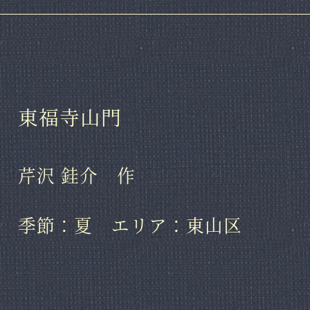
東福寺山門
芹沢 銈介 作
季節：夏 エリア：東山区