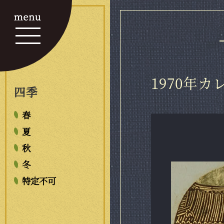
1970年
四季
春
夏
秋
冬
特定不可