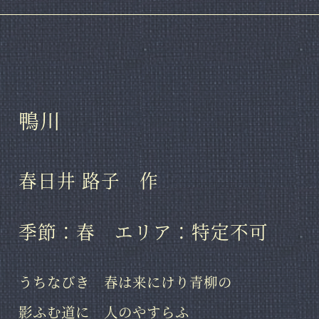
鴨川
春日井 路子 作
季節：春 エリア：特定不可
うちなびき 春は来にけり青柳の
影ふむ道に 人のやすらふ