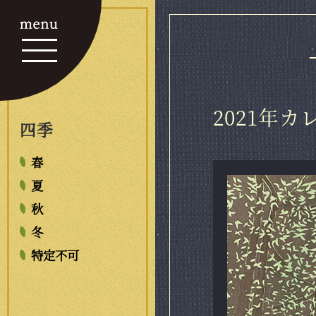
2021年カ
四季
春
夏
秋
冬
特定不可