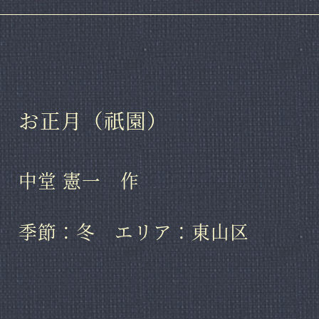
お正月（祇園）
中堂 憲一 作
季節：冬 エリア：東山区