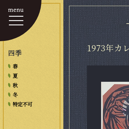
1973年
四季
春
夏
秋
冬
特定不可