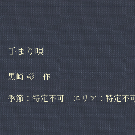
手まり唄
黒崎 彰 作
季節：特定不可 エリア：特定不