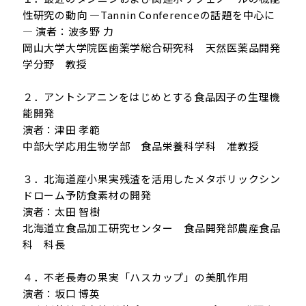
性研究の動向 —Tannin Conferenceの話題を中心に
— 演者：波多野 力
岡山大学大学院医歯薬学総合研究科 天然医薬品開発
学分野 教授
２．アントシアニンをはじめとする食品因子の生理機
能開発
演者：津田 孝範
中部大学応用生物学部 食品栄養科学科 准教授
３．北海道産小果実残渣を活用したメタボリックシン
ドローム予防食素材の開発
演者：太田 智樹
北海道立食品加工研究センター 食品開発部農産食品
科 科長
４．不老長寿の果実「ハスカップ」の美肌作用
演者：坂口 博英