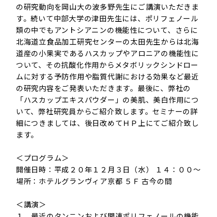
の研究動向を岡山大の波多野先生にご講演いただきま
す。続いて中部大学の津田先生には、ポリフェノール
類の中でもアントシアニンの機能性について、さらに
北海道立食品加工研究センターの太田先生からは北海
道産の小果実であるハスカップやアロニアの機能性に
ついて、その抗酸化作用からメタボリックシンドロー
ムに対する予防作用や脂質代謝における効果など最近
の研究内容をご発表いただきます。最後に、弊社の
「ハスカップエキスパウダー」の美肌、美白作用につ
いて、弊社研究員からご紹介致します。セミナーの詳
細につきましては、後日改めてＨＰ上にてご紹介致し
ます。
＜プログラム＞
開催日時：平成２０年１２月３日（水） １４：００〜
場所：ホテルグランヴィア京都 ５Ｆ 古今の間
＜講演＞
１．最近のタンニンおよび関連ポリフェノールの機能