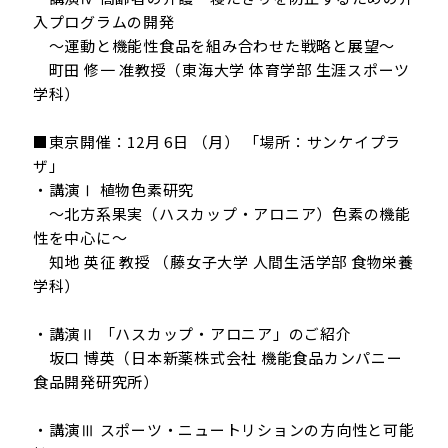
入プログラムの開発
～運動と機能性食品を組み合わせた戦略と展望～
町田 修一 准教授（東海大学 体育学部 生涯スポーツ
学科）
■東京開催：12月 6日 （月） 「場所：サンケイプラ
ザ」
・講演Ⅰ 植物色素研究
～北方系果実（ハスカップ・アロニア）色素の機能
性を中心に～
知地 英征 教授 （藤女子大学 人間生活学部 食物栄養
学科）
・講演Ⅱ 「ハスカップ・アロニア」のご紹介
坂口 博英（日本新薬株式会社 機能食品カンパニー
食品開発研究所）
・講演Ⅲ スポーツ・ニュートリションの方向性と可能