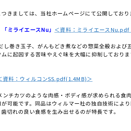
につきましては、当社ホームページにて公開しており
「ミライエースNu」
＜資料：ミライエースNu.pdf (
やだし巻き玉子、がんもどき煮などの惣菜全般および
ウムに起因する苦味やえぐ味を大幅に抑制しておりま
＜資料：ウィルコンSS.pdf(1.4MB)＞
やメンチカツのような肉感・ボディ感が求められる食
用が可能です。同品はウィルマー社の独自技術により
、歯切れの良い食感を生み出せるのが特長です。