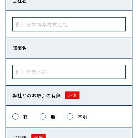
会社名
部署名
弊社との
お取引の有無
有
無
不明
ご住所