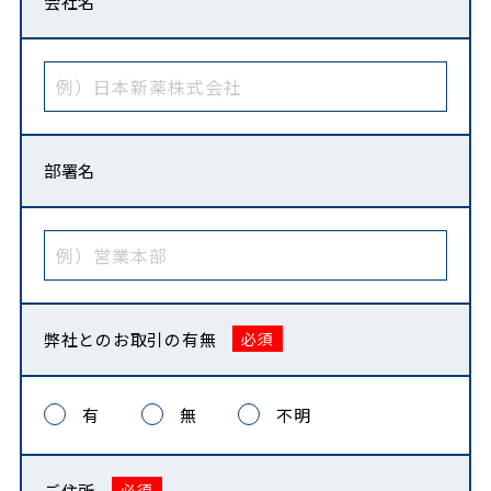
会社名
部署名
弊社との
お取引の有無
有
無
不明
ご住所