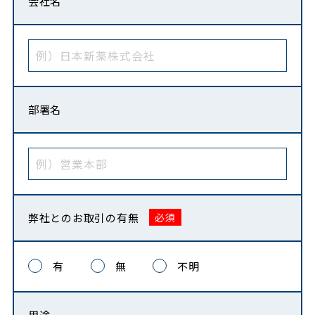
会社名
部署名
弊社との
お取引の有無
有
無
不明
用途