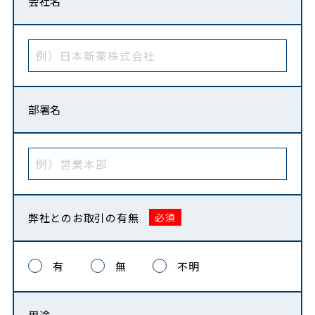
会社名
部署名
弊社との
お取引の有無
有
無
不明
用途