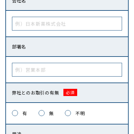
会社名
部署名
弊社との
お取引の有無
有
無
不明
用途