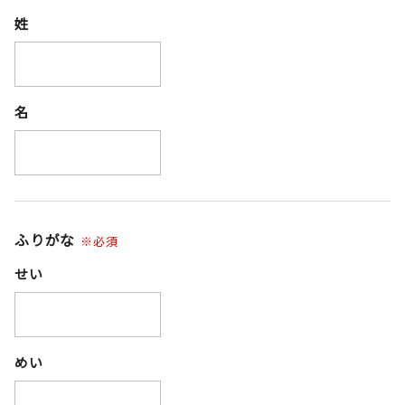
姓
名
ふりがな
※必須
せい
めい