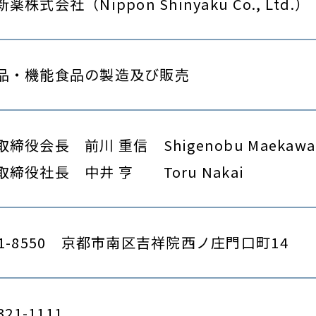
新薬株式会社
（Nippon Shinyaku Co., Ltd.）
品・機能食品の製造及び販売
取締役会長
前川 重信 Shigenobu Maekawa
取締役社長
中井 亨 Toru Nakai
1-8550
京都市南区吉祥院西ノ庄門口町14
321-1111