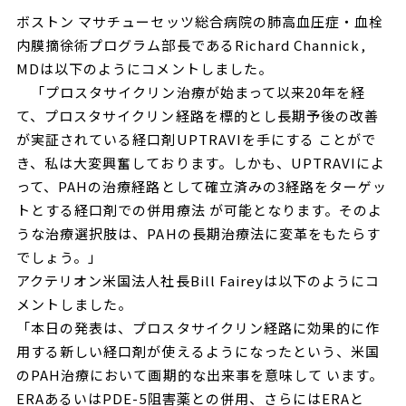
ボストン マサチューセッツ総合病院の肺高血圧症・血栓
内膜摘徐術プログラム部長であるRichard Channick,
MDは以下のようにコメントしました。
「プロスタサイクリン治療が始まって以来20年を経
て、プロスタサイクリン経路を標的とし長期予後の改善
が実証されている経口剤UPTRAVIを手にする ことがで
き、私は大変興奮しております。しかも、UPTRAVIによ
って、PAHの治療経路として確立済みの3経路をターゲッ
トとする経口剤での併用療法 が可能となります。そのよ
うな治療選択肢は、PAHの長期治療法に変革をもたらす
でしょう。」
アクテリオン米国法人社長Bill Faireyは以下のようにコ
メントしました。
「本日の発表は、プロスタサイクリン経路に効果的に作
用する新しい経口剤が使えるようになったという、米国
のPAH治療において画期的な出来事を意味して います。
ERAあるいはPDE-5阻害薬との併用、さらにはERAと