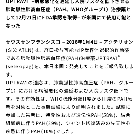
UPTRAVI
–
病態悪化を遅延し入院リスクを低下させる
肺動脈性肺高血圧症（
PAH
、
WHO
グループ
1
）治療薬と
して
12
月
21
日に
FDA
承認を取得
–
が米国にて使用可能と
なった
サウスサンフランシスコ
– 2016
年
1
月
4
日
–
アクテリオン
(SIX: ATLN)は、経口投与可能なIP受容体選択的作動薬
®
である肺動脈性肺高血圧症(PAH)治療薬UPTRAVI
(selexipag)を、本日米国で発売したことをご報告致しま
す。
UPTRAVIの適応は、肺動脈性肺高血圧症（PAH、グルー
プ1）における病態悪化の遅延および入院リスク低下で
す。その有効性は、WHO機能分類II度からIII度のPAH患
者を対象とした長期試験により証明されました。試験に
参加した患者は、特発性および遺伝性PAH(58%)、結合
組織病に伴うPAH(29%)、シャント修復済みの先天性心
疾患に伴うPAH(10%)でした。