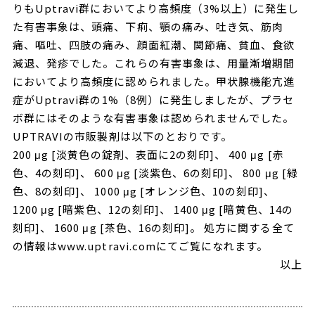
りもUptravi群においてより高頻度（3%以上）に発生し
た有害事象は、頭痛、下痢、顎の痛み、吐き気、筋肉
痛、嘔吐、四肢の痛み、顔面紅潮、関節痛、貧血、食欲
減退、発疹でした。これらの有害事象は、用量漸増期間
においてより高頻度に認められました。甲状腺機能亢進
症がUptravi群の1%（8例）に発生しましたが、プラセ
ボ群にはそのような有害事象は認められませんでした。
UPTRAVIの市販製剤は以下のとおりです。
200 μg [淡黄色の錠剤、表面に2の刻印]、 400 μg [赤
色、4の刻印]、 600 μg [淡紫色、6の刻印]、 800 μg [緑
色、8の刻印]、 1000 μg [オレンジ色、10の刻印]、
1200 μg [暗紫色、12の刻印]、 1400 μg [暗黄色、14の
刻印]、 1600 μg [茶色、16の刻印]。 処方に関する全て
の情報は
www.uptravi.com
にてご覧になれます。
以上