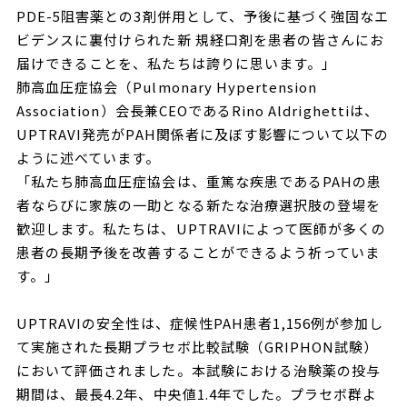
PDE-5阻害薬との3剤併用として、予後に基づく強固なエ
ビデンスに裏付けられた新 規経口剤を患者の皆さんにお
届けできることを、私たちは誇りに思います。」
肺高血圧症協会（Pulmonary Hypertension
Association）会長兼CEOであるRino Aldrighettiは、
UPTRAVI発売がPAH関係者に及ぼす影響について以下の
ように述べています。
「私たち肺高血圧症協会は、重篤な疾患であるPAHの患
者ならびに家族の一助となる新たな治療選択肢の登場を
歓迎します。私たちは、UPTRAVIによって医師が多くの
患者の長期予後を改善することができるよう祈っていま
す。」
UPTRAVIの安全性は、症候性PAH患者1,156例が参加し
て実施された長期プラセボ比較試験（GRIPHON試験）
において評価されました。本試験における治験薬の投与
期間は、最長4.2年、中央値1.4年でした。プラセボ群よ