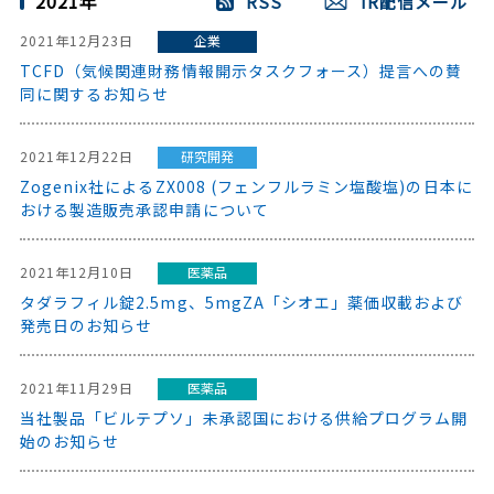
2021年
RSS
IR配信メール
2021年12月23日
企業
TCFD（気候関連財務情報開示タスクフォース）提言への賛
同に関するお知らせ
2021年12月22日
研究開発
Zogenix社によるZX008 (フェンフルラミン塩酸塩)の日本に
おける製造販売承認申請について
2021年12月10日
医薬品
タダラフィル錠2.5mg、5mgZA「シオエ」薬価収載および
発売日のお知らせ
2021年11月29日
医薬品
当社製品「ビルテプソ」未承認国における供給プログラム開
始のお知らせ