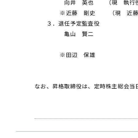
向井 英也 （現 執行役員
※近藤 剛史 （現 近藤総
３．退任予定監査役
亀山 賢二
※田辺 保雄
※社外監
なお、昇格取締役は、定時株主総会当