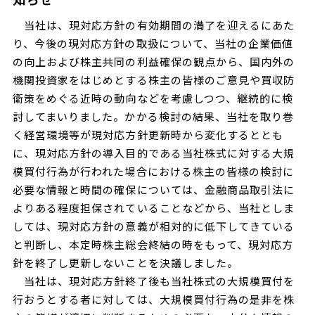
当社は、現対応方針の有効期間の満了を迎えるにあた
り、今後の現対応方針の取扱について、当社の企業価値
の向上および株主共同の利益確保の観点から、国内外の
機関投資家をはじめとする株主の皆様のご意見や買収防
衛策をめぐる近時の動向などを考慮しつつ、継続的に検
討してまいりました。かかる検討の結果、当社を取り巻
く経営環境等が現対応方針更新時から変化するととも
に、現対応方針の導入目的である当社株式に対する大規
模買付行為が行われた場合における株主の皆様の検討に
必要な情報と時間の確保については、金融商品取引法に
よりある程度担保されていることなどから、当社としま
しては、現対応方針の意義が相対的に低下してきている
と判断し、本定時株主総会終結の時をもって、現対応方
針を終了し更新しないことを決議しました。
当社は、現対応方針終了後も当社株式の大規模買付を
行おうとする者に対しては、大規模買付行為の是非を株