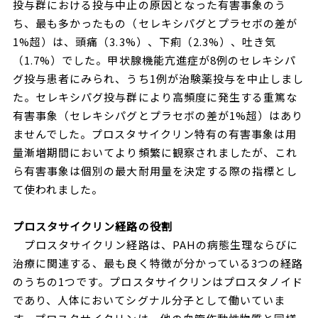
投与群における投与中止の原因となった有害事象のう
ち、最も多かったもの（セレキシパグとプラセボの差が
1%超）は、頭痛（3.3%）、下痢（2.3%）、吐き気
（1.7%）でした。甲状腺機能亢進症が8例のセレキシパ
グ投与患者にみられ、うち1例が治験薬投与を中止しまし
た。セレキシパグ投与群により高頻度に発生する重篤な
有害事象（セレキシパグとプラセボの差が1%超）はあり
ませんでした。プロスタサイクリン特有の有害事象は用
量漸増期間においてより頻繁に観察されましたが、これ
ら有害事象は個別の最大耐用量を決定する際の指標とし
て使われました。
プロスタサイクリン経路の役割
プロスタサイクリン経路は、PAHの病態生理ならびに
治療に関連する、最も良く特徴が分かっている3つの経路
のうちの1つです。プロスタサイクリンはプロスタノイド
であり、人体においてシグナル分子として働いていま