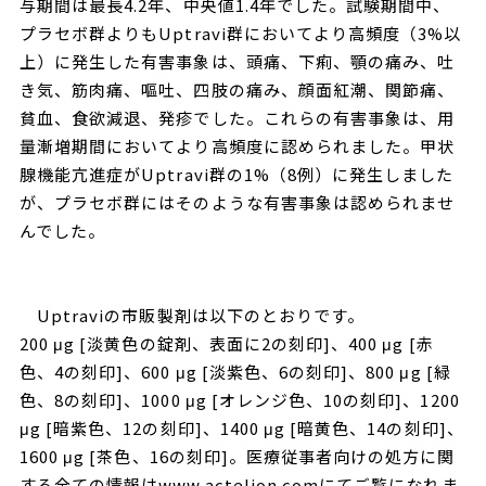
与期間は最長4.2年、中央値1.4年でした。試験期間中、
プラセボ群よりもUptravi群においてより高頻度（3%以
上）に発生した有害事象は、頭痛、下痢、顎の痛み、吐
き気、筋肉痛、嘔吐、四肢の痛み、顔面紅潮、関節痛、
貧血、食欲減退、発疹でした。これらの有害事象は、用
量漸増期間においてより高頻度に認められました。甲状
腺機能亢進症がUptravi群の1%（8例）に発生しました
が、プラセボ群にはそのような有害事象は認められませ
んでした。
Uptraviの市販製剤は以下のとおりです。
200 μg [淡黄色の錠剤、表面に2の刻印]、400 μg [赤
色、4の刻印]、600 μg [淡紫色、6の刻印]、800 μg [緑
色、8の刻印]、1000 μg [オレンジ色、10の刻印]、1200
μg [暗紫色、12の刻印]、1400 μg [暗黄色、14の刻印]、
1600 μg [茶色、16の刻印]。医療従事者向けの処方に関
する全ての情報は
www.actelion.com
にてご覧になれま