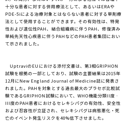
十分な患者に対する併用療法として、あるいはERAや
PDE-5iによる治療対象とはならない患者に対する単剤療
法として使用することができます。その有効性は、特発
性および遺伝性PAH、結合組織病に伴うPAH、修復済み
単純先天性心疾患に伴うPAHなどのPAH患者集団におい
て示されました。
UptraviのEUにおける添付文書は、第3相GRIPHON
試験を根拠の一部としており、試験の主要結果は2015年
12月にNew England Journal of Medicine誌に発表さ
れました。PAHを対象とする過去最大のプラセボ比較試
験であるGRIPHON試験において、WHO機能分類II度‐
III度のPAH患者におけるセレキシパグの有効性、安全性
および忍容性が立証され、セレキシパグは病態悪化・死
亡のイベント発生リスクを40%低下させました。