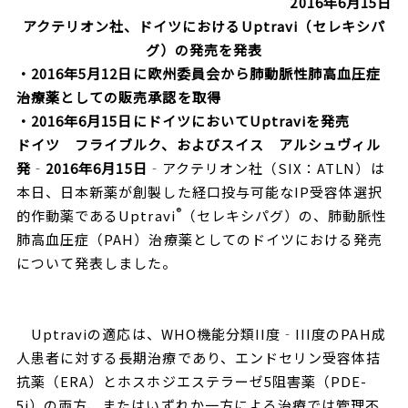
2016
年
6
月
15
日
アクテリオン社、ドイツにおける
Uptravi
（セレキシパ
グ）の発売を発表
・2016
年5
月12
日に欧州委員会から肺動脈性肺高血圧症
治療薬としての販売承認を取得
・2016
年6
月15
日にドイツにおいてUptravi
を発売
ドイツ フライブルク、およびスイス アルシュヴィル
発
‐
2016
年
6
月
15
日
‐アクテリオン社（SIX：ATLN）は
本日、日本新薬が創製した経口投与可能なIP受容体選択
®
的作動薬であるUptravi
（セレキシパグ）の、肺動脈性
肺高血圧症（PAH）治療薬としてのドイツにおける発売
について発表しました。
Uptraviの適応は、WHO機能分類II度‐III度のPAH成
人患者に対する長期治療であり、エンドセリン受容体拮
抗薬（ERA）とホスホジエステラーゼ5阻害薬（PDE-
5i）の両方、またはいずれか一方による治療では管理不