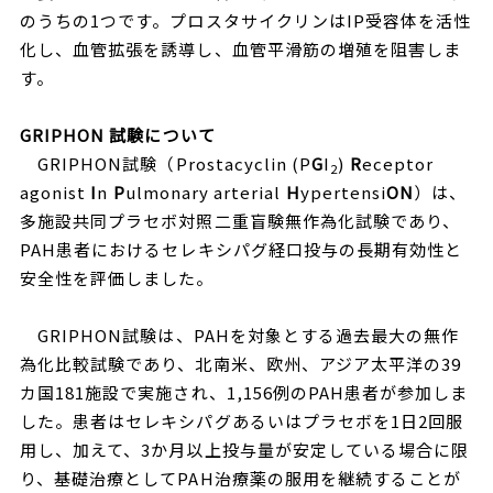
のうちの1つです。プロスタサイクリンはIP受容体を活性
化し、血管拡張を誘導し、血管平滑筋の増殖を阻害しま
す。
GRIPHON
試験について
GRIPHON試験（Prostacyclin (P
G
I
)
R
eceptor
2
agonist
I
n
P
ulmonary arterial
H
ypertensi
ON
）は、
多施設共同プラセボ対照二重盲験無作為化試験であり、
PAH患者におけるセレキシパグ経口投与の長期有効性と
安全性を評価しました。
GRIPHON試験は、PAHを対象とする過去最大の無作
為化比較試験であり、北南米、欧州、アジア太平洋の39
カ国181施設で実施され、1,156例のPAH患者が参加しま
した。患者はセレキシパグあるいはプラセボを1日2回服
用し、加えて、3か月以上投与量が安定している場合に限
り、基礎治療としてPAH治療薬の服用を継続することが