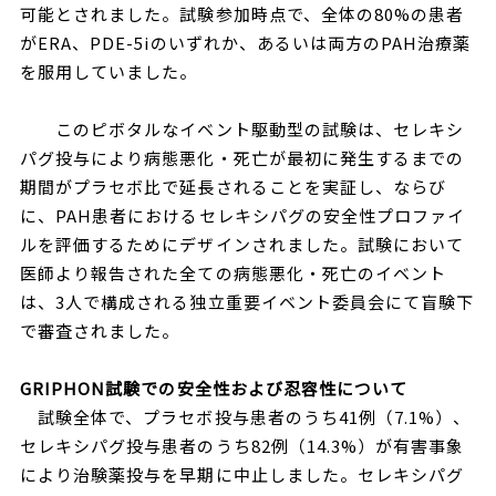
可能とされました。試験参加時点で、全体の80%の患者
がERA、PDE-5iのいずれか、あるいは両方のPAH治療薬
を服用していました。
このピボタルなイベント駆動型の試験は、セレキシ
パグ投与により病態悪化・死亡が最初に発生するまでの
期間がプラセボ比で延長されることを実証し、ならび
に、PAH患者におけるセレキシパグの安全性プロファイ
ルを評価するためにデザインされました。試験において
医師より報告された全ての病態悪化・死亡のイベント
は、3人で構成される独立重要イベント委員会にて盲験下
で審査されました。
GRIPHON
試験での安全性および忍容性について
試験全体で、プラセボ投与患者のうち41例（7.1%）、
セレキシパグ投与患者のうち82例（14.3%）が有害事象
により治験薬投与を早期に中止しました。セレキシパグ