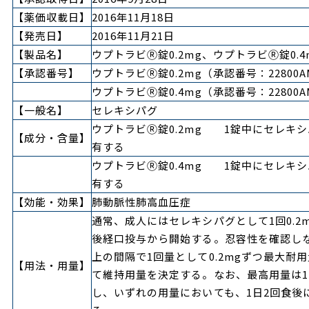
【薬価収載日】
2016年11月18日
【発売日】
2016年11月21日
【製品名】
ウプトラビ
Ⓡ
錠0.2mg、ウプトラビ
Ⓡ
錠0.4
【承認番号】
ウプトラビ
Ⓡ
錠0.2mg（承認番号：22800AM
ウプトラビ
Ⓡ
錠0.4mg（承認番号：22800AM
【一般名】
セレキシパグ
ウプトラビ
Ⓡ
錠0.2mg 1錠中にセレキシ
【成分・含量】
有する
ウプトラビ
Ⓡ
錠0.4mg 1錠中にセレキシ
有する
【効能・効果】
肺動脈性肺高血圧症
通常、成人にはセレキシパグとして1回0.2m
後経口投与から開始する。忍容性を確認し
上の間隔で1回量として0.2mgずつ最大耐
【用法・用量】
て維持用量を決定する。なお、最高用量は1回
し、いずれの用量においても、1日2回食後