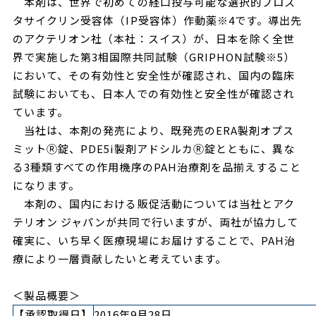
本剤は、世界で初めての経口投与可能な選択的プロス
タサイクリン受容体（IP受容体）作動薬
※4
です。導出先
のアクテリオン社（本社：スイス）が、日本を除く全世
界で実施した第3相国際共同試験（GRIPHON試験
※5
）
において、その有効性と安全性が確認され、国内の臨床
試験においても、日本人での有効性と安全性が確認され
ています。
当社は、本剤の発売により、既発売のERA製剤オプス
ミット
Ⓡ
錠、PDE5i製剤アドシルカ
Ⓡ
錠とともに、異な
る3種類すべての作用機序のPAH治療剤を品揃えすること
になります。
本剤の、国内における販促活動については当社とアク
テリオン ジャパンが共同で行いますが、両社が協力して
確実に、いち早く医療現場にお届けすることで、PAH治
療により一層貢献したいと考えています。
＜製品概要＞
【承認取得日】
2016年9月28日