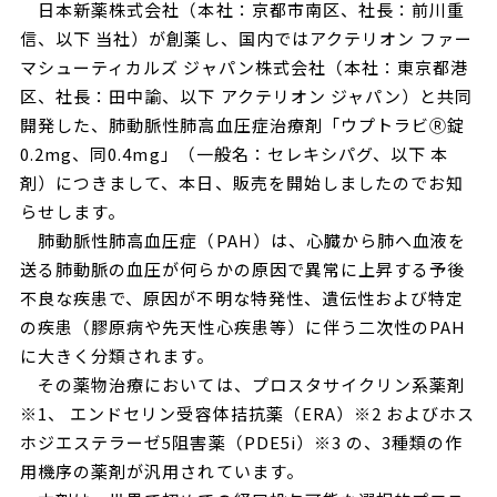
日本新薬株式会社（本社：京都市南区、社長：前川重
信、以下 当社）が創薬し、国内ではアクテリオン ファー
マシューティカルズ ジャパン株式会社（本社：東京都港
区、社長：田中諭、以下 アクテリオン ジャパン）と共同
開発した、肺動脈性肺高血圧症治療剤「ウプトラビ
Ⓡ
錠
0.2mg、同0.4mg」（一般名：セレキシパグ、以下 本
剤）につきまして、本日、販売を開始しましたのでお知
らせします。
肺動脈性肺高血圧症（PAH）は、心臓から肺へ血液を
送る肺動脈の血圧が何らかの原因で異常に上昇する予後
不良な疾患で、原因が不明な特発性、遺伝性および特定
の疾患（膠原病や先天性心疾患等）に伴う二次性のPAH
に大きく分類されます。
その薬物治療においては、プロスタサイクリン系薬剤
※
1
、 エンドセリン受容体拮抗薬（ERA）
※
2
およびホス
ホジエステラーゼ5阻害薬（PDE5i）
※
3
の、3種類の作
用機序の薬剤が汎用されています。