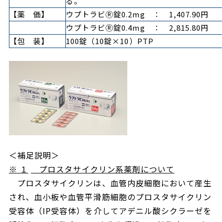
る。
【薬 価】
ウプトラビ
Ⓡ
錠0.2mg ： 1,407.90円
ウプトラビ
Ⓡ
錠0.4mg ： 2,815.80円
【包 装】
100錠（10錠×10）PTP
＜補足説明＞
※
１
プロスタサイクリン系薬剤について
プロスタサイクリンは、血管内皮細胞において産生
され、血小板や血管平滑筋細胞のプロスタサイクリン
受容体（
IP
受容体）を介してアデニル酸シクラーゼを