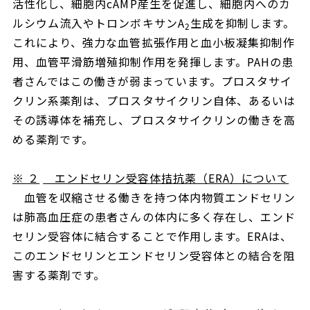
活性化し、細胞内
cAMP
産生を促進し、細胞内へのカ
ルシウム流入やトロンボキサン
A
生成を抑制します。
2
これにより、強力な血管拡張作用と血小板凝集抑制作
用、血管平滑筋増殖抑制作用を発揮します。
PAH
の患
者さんではこの働きが弱まっています。プロスタサイ
クリン系薬剤は、プロスタサイクリン自体、あるいは
その誘導体を補充し、プロスタサイクリンの働きを高
める薬剤です。
※
２
エンドセリン受容体拮抗薬（
ERA
）について
血管を収縮させる働きを持つ体内物質エンドセリン
は肺高血圧症の患者さんの体内に多く存在し、エンド
セリン受容体に結合することで作用します。
ERA
は、
このエンドセリンとエンドセリン受容体との結合を阻
害する薬剤です。