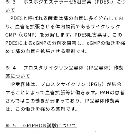
※
３
ホスホジエステラーゼ
5
阻害薬（
PDE5i
）につ
いて
PDE5
と呼ばれる酵素は肺の血管に多く分布してお
り、血管を拡張させる体内物質であるサイクリック
GMP
（
cGMP
）を分解します。
PDE5
阻害薬は、この
PDE5
による
cGMP
の分解を阻害し、
cGMP
の働きを強
めて肺の血管を拡張させる薬剤です。
※
４
プロスタサイクリン受容体（
IP
受容体）作動
薬について
IP
受容体は、プロスタサイクリン（
PGI
）が結合
2
することによって血管拡張等に働きます。
PAH
の患者
さんではこの働きが弱まっており、
IP
受容体作動薬
は、この働きを強める薬剤です。
※ ５
GRIPHON
試験について