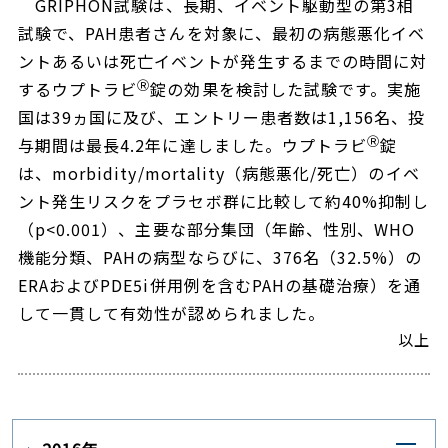
GRIPHON
試験は、長期、イベント駆動型の第
3
相
試験で、
PAH
患者さんを対象に、最初の病態悪化イベ
ントあるいは死亡イベントが発生するまでの時間に対
Ⓡ
するウプトラビ
錠の効果を検討した試験です。実施
国は
39
ヵ国に及び、エントリー患者数は
1,156
名、投
Ⓡ
与期間は最長
4.2
年に達しました。ウプトラビ
錠
は、
morbidity/mortality
（病態悪化
/
死亡）のイベ
ント発生リスクをプラセボ群に比較して約
40%
抑制し
（
p<0.001
）、主要な部分集団（年齢、性別、
WHO
機能分類、
PAH
の病型ならびに、
376
名（
32.5%
）の
ERA
および
PDE5i
併用例を含む
PAH
の基礎治療）を通
して一貫して有効性が認められました。
以上