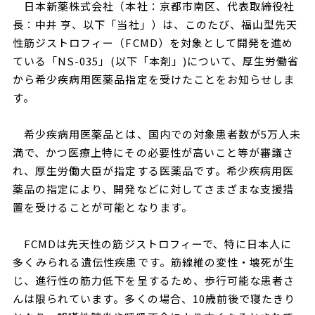
日本新薬株式会社（本社：京都市南区、代表取締役社
長：中井 亨、以下「当社」）は、このたび、福山型先天
性筋ジストロフィー（FCMD）を対象として開発を進め
ている「NS-035」(以下「本剤」)について、厚生労働省
から希少疾病用医薬品指定を受けたことをお知らせしま
す。
希少疾病用医薬品とは、国内での対象患者数が5万人未
満で、かつ医療上特にその必要性が高いこと等が審議さ
れ、厚生労働大臣が指定する医薬品です。希少疾病用医
薬品の指定により、開発などに対してさまざまな支援措
置を受けることが可能となります。
FCMDは先天性の筋ジストロフィーで、特に日本人に
多くみられる遺伝性疾患です。筋線維の変性・壊死が生
じ、進行性の筋力低下を呈するため、歩行可能な患者さ
んは限られています。多くの場合、10歳前後で寝たきり