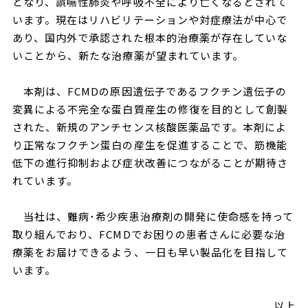
となり、誤嚥性肺炎や呼吸不全により亡くなるとされて
います。現在はリハビリテーションや対症療法が中心で
あり、国内外で承認された根本的治療薬が存在していな
いことから、新たな治療薬が望まれています。
本剤は、FCMDの原因遺伝子であるフクチン遺伝子の
変異による不完全な蛋白質産生の修復を目的として創製
された、新規のアンチセンス核酸医薬品です。本剤によ
り正常なフクチン蛋白の産生を促進することで、筋機能
低下の進行抑制および症状改善につながることが期待さ
れています。
当社は、難病･希少疾患治療剤の開発に使命感を持って
取り組んでおり、FCMDでお困りの患者さんに必要な治
療薬をお届けできるよう、一日も早い製品化を目指して
います。
以上