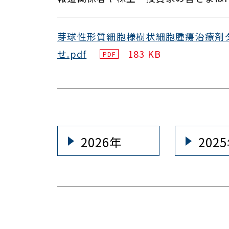
芽球性形質細胞様樹状細胞腫瘍治療剤
せ.pdf
183 KB
PDF
2026年
202