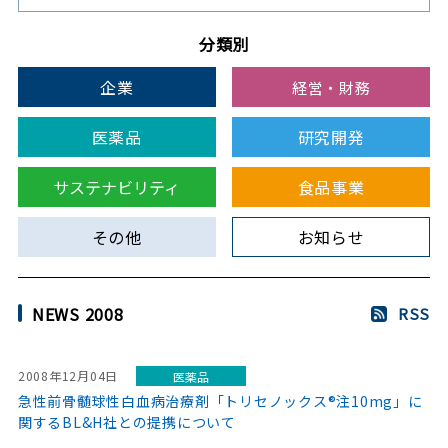
分類別
企業
経営・財務
医薬品
研究開発
サステナビリティ
食品事業
その他
お知らせ
NEWS 2008
RSS
2008年12月04日
医薬品
急性前骨髄球性白血病治療剤「トリセノックス®注10mg」に
関するBL&H社との提携について