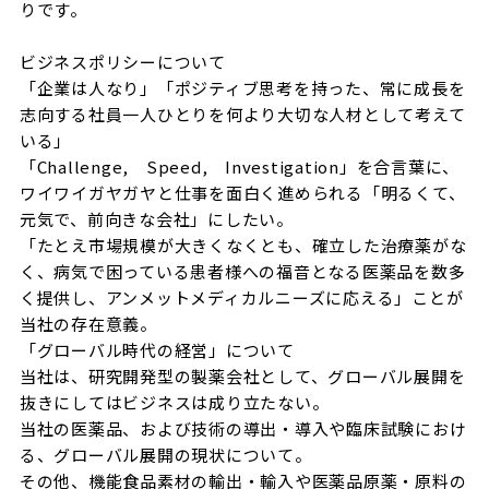
りです。
ビジネスポリシーについて
「企業は人なり」「ポジティブ思考を持った、常に成長を
志向する社員一人ひとりを何より大切な人材として考えて
いる」
「Challenge, Speed, Investigation」を合言葉に、
ワイワイガヤガヤと仕事を面白く進められる「明るくて、
元気で、前向きな会社」にしたい。
「たとえ市場規模が大きくなくとも、確立した治療薬がな
く、病気で困っている患者様への福音となる医薬品を数多
く提供し、アンメットメディカルニーズに応える」ことが
当社の存在意義。
「グローバル時代の経営」について
当社は、研究開発型の製薬会社として、グローバル展開を
抜きにしてはビジネスは成り立たない。
当社の医薬品、および技術の導出・導入や臨床試験におけ
る、グローバル展開の現状について。
その他、機能食品素材の輸出・輸入や医薬品原薬・原料の