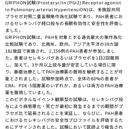
GRIPHON試験(Prostacyclin (PGI2) Receptor agonist
In Pulmonary arterial HypertensiON)は、多施設共同
プラセボ対照二重盲験無作為化試験であり、PAH患者にお
けるセレキシパグ経口投与の長期有効性と安全性を評価し
ました。
GRIPHON試験は、PAHを対象とする過去最大の無作為化
比較試験であり、北南米、欧州、アジア太平洋の39カ国
181施設で実施され、1,156例のPAH患者が参加しまし
た。患者はセレキシパグあるいはプラセボを1日2回服用
し、加えて、3か月以上投与量が安定している場合に限
り、基礎治療としてPAH治療薬の服用を継続することが可
能とされました。試験参加時点で、全体の80%の患者が
ERA、PDE-5阻害薬のいずれか、あるいは両方のPAH治療
薬を服用していました。
このピボタルなイベント観察型の試験は、セレキシパグ投
与により病態悪化・死亡が最初に発生するまでの期間がプ
ラセボ比で延長されることを実証し、ならびに、PAH患者
におけるセレキシパグの安全性プロファイルを評価するた
めにデザインされました。試験において医師より報告され