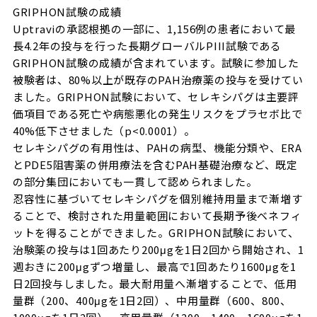
GRIPHON試験の成績
Uptraviの承認根拠の一部に、1,156例の患者において最
長4.2年の投与を行った長期グローバルPIII試験である
GRIPHON試験の成績が含まれています。試験に参加した
被験者は、80%以上が既存のPAH治療薬の投与を受けてい
ました。GRIPHON試験において、セレキシパグは主要評
価項目である死亡や病態悪化の発生リスクをプラセボ比で
40%低下させました（p<0.0001）。
セレキシパグの有用性は、PAHの病型、機能分類や、ERA
とPDE5阻害薬の併用療法を含むPAH基礎治療など、既定
の部分集団においても一貫して認められました。
忍容性に基づいてセレキシパグを個別維持用量まで漸増す
ることで、検討された用量範囲において長期予後ベネフィ
ットを得ることができました。GRIPHON試験において、
治験薬の投与は1回あたり200μgを1日2回から開始され、1
週おきに200μgずつ増量し、最高で1回あたり1600μgを1
日2回投与しました。最大耐用量へ漸増することで、低用
量群（200、400μgを1日2回）、中用量群（600、800、