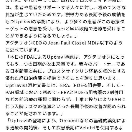
ません。それは一つには、既存のプロスタノイド治療に
は、患者や患者をサポートする人々に対し、極めて大きな
負担が生じていたためです。説得力ある長期予後の成績を
もつUptraviの承認により、より多くの患者がこの治療タ
ーゲットの恩恵を受け、もっと早い段階で治療を受けるこ
とができるようになるでしょう。」
アクテリオンCEO のJean-Paul Clozel MDは以下のよう
に述べています。
「本日のFDAによるUptravi承認は、アクテリオンにとっ
てもう一つの画期的な出来事です。我々のパートナーであ
る日本新薬と共に、プロスタサイクリン経路を標的とする
優れた経口治療薬を提供できることを誇りに思います。
Uptraviの添付文書には、ERA、PDE-5阻害薬、そして -
PAH領域において初めて - ERAとPDE-5阻害薬の2剤併用
などの前治療の種類に関わらず、上乗せ投与によりPAHに
伴う入院リスクの低減といった長期予後の改善が認められ
ることが記されています。」
「Uptraviの登場により、Opsumitなどの基礎的薬剤によ
る治療の開始後、そして疾患後期にVeletriを使用するよ