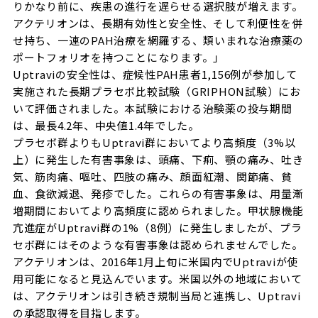
りかなり前に、疾患の進行を遅らせる選択肢が増えます。
アクテリオンは、長期有効性と安全性、そして利便性を併
せ持ち、一連のPAH治療を網羅する、類いまれな治療薬の
ポートフォリオを持つことになります。」
Uptraviの安全性は、症候性PAH患者1,156例が参加して
実施された長期プラセボ比較試験（GRIPHON試験）にお
いて評価されました。本試験における治験薬の投与期間
は、最長4.2年、中央値1.4年でした。
プラセボ群よりもUptravi群においてより高頻度（3%以
上）に発生した有害事象は、頭痛、下痢、顎の痛み、吐き
気、筋肉痛、嘔吐、四肢の痛み、顔面紅潮、関節痛、貧
血、食欲減退、発疹でした。これらの有害事象は、用量漸
増期間においてより高頻度に認められました。甲状腺機能
亢進症がUptravi群の1%（8例）に発生しましたが、プラ
セボ群にはそのような有害事象は認められませんでした。
アクテリオンは、2016年1月上旬に米国内でUptraviが使
用可能になると見込んでいます。米国以外の地域において
は、アクテリオンは引き続き規制当局と連携し、Uptravi
の承認取得を目指します。