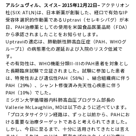
アルシュヴィル、スイス– 2015年12月22日–
アクテリオン
社(SIX: ATLN)は、日本新薬が創製した、経口で有効なIP
受容体選択的作動薬であるUptravi（セレキシパグ）が本
日、PAH治療薬としての使用を米国食品医薬品局（FDA）
から承認されましたことをお知らせします。
Uptraviの適応は、肺動脈性肺高血圧症（PAH、WHOグ
ループ1）の病態悪化の遅延および入院のリスク低減で
す。
その有効性は、WHO機能分類II-IIIのPAH患者を対象とし
た長期臨床試験で立証されました。試験に参加した患者
は、特発性および遺伝性PAH（58%）、結合組織病に伴う
PAH（29%）、シャント修復済み先天性心疾患に伴う
PAH（10%）でした。
ミシガン大学循環器内科肺高血圧プログラム部長の
Vallerie McLaughlin, MDは以下のように述べています。
「プロスタサイクリン経路は、ずっと以前から、PAHにお
ける重要な治療ターゲットであると考えられてきました。
しかし、今日に至るまで、十分に活用されてきたとは言え