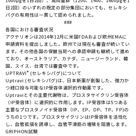
1000μgを1日2回）、高用量群（1200、1400、1600μgを1
日2回）のいずれの既定の部分集団においても、セレキシ
パグの有用性は一貫して認められました。
###
各国における審査状況
アクテリオンは2014年12月に米国FDAおよび欧州EMAに
申請資料を提出しました。欧州では現在も審査が続いてい
ます。その他各国の保健当局への承認申請も継続して進め
ており、オーストラリア、カナダ、ニュージーランド、韓
国、スイス、台湾では審査中です。
®
UPTRAVI
(セレキシパグ)について
Uptravi (セレキシパグ)は、日本新薬が創製した、強力か
つ経口投与可能なIP受容体選択的作動薬です。
Uptraviとその主要代謝物は、プロスタサイクリン受容体
（IP受容体）に選択的に作用します。IP受容体は5つある
主要なプロスタノイド受容体（IP、EP、DP、TP、FP)の
うちの1つです。プロスタサイクリンはIP受容体を活性化
し、血管拡張を誘導し、血管平滑筋の増殖を阻害します。
GRIPHON試験