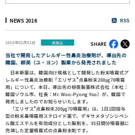
NEWS 2016
RSS
2016年02月01日
医薬品
SHARE
当社で開発したアレルギー性鼻炎治療剤が、導出先の
韓国、柳英（ユ・ヨン）製薬から発売されました
日本新薬は、韓国向け規格として開発した粉末噴霧式ア
®
レルギー性鼻炎治療剤「エリザス
点鼻粉末200㎍70噴霧
用」について、本日、導出先の柳英製薬株式会社（本社：
韓国ソウル市、社長：Mr. Woo-Pyong Yoo）が、韓国で
発売しましたのでお知らせいたします。
®
「エリザス
点鼻粉末200㎍70噴霧用」は、1日1回投与
型の粉末鼻噴霧用ステロイド薬で、デキサメタゾンシペシ
ル酸エステルを有効成分とした製剤を、35日間分噴霧器に
充填した定量噴霧式の点鼻粉末剤です。