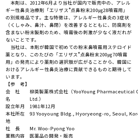
本剤は、2012年6月より当社が国内で販売中の、アレル
®
ギー性鼻炎治療剤「エリザス
点鼻粉末200㎍28噴霧用」
の別規格品です。主な特徴は、アレルギー性鼻炎の3症状
（くしゃみ、鼻汁、鼻閉）を改善するとともに、防腐剤を
含まない粉末製剤のため、噴霧後の刺激が少なく液だれが
ないことです。
当社は、本剤が韓国で初めての粉末鼻噴霧用ステロイド
®
薬となり、このたびの「エリザス
点鼻粉末200㎍70噴霧
用」の発売により薬剤の選択肢が広がることから、韓国に
おけるアレルギー性鼻炎治療に貢献できるものと期待して
います。
【参 考】
会 社
柳英製薬株式会社（YooYoung Pharmaceutical C
名
Ltd.）
設立年月
1981年12月
本社所在
93 Yooyoung Bldg., Hyoryeong-ro, Seoul, Ko
地
社 長
Mr. Woo-Pyong Yoo
業務内容
医薬品の開発・販売