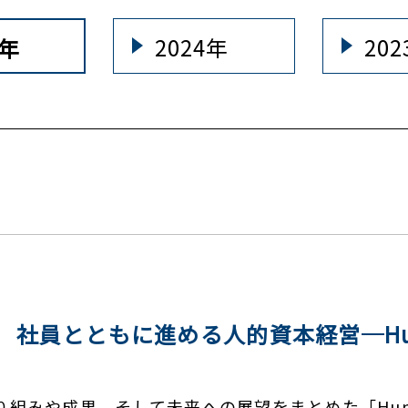
2024年
20
5年
とともに進める人的資本経営─Human Cap
や成果、そして未来への展望をまとめた「Human Cap