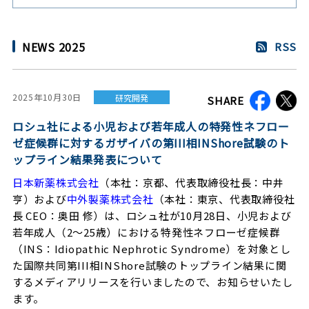
NEWS 2025
RSS
2025年10月30日
研究開発
SHARE
ロシュ社による小児および若年成人の特発性ネフロー
ゼ症候群に対するガザイバの第III相INShore試験のト
ップライン結果発表について
日本新薬株式会社
（本社：京都、代表取締役社長：中井
亨）および
中外製薬株式会社
（本社：東京、代表取締役社
長 CEO：奥田 修）は、ロシュ社が10月28日、小児および
若年成人（2〜25歳）における特発性ネフローゼ症候群
（INS：Idiopathic Nephrotic Syndrome）を対象とし
た国際共同第III相INShore試験のトップライン結果に関
するメディアリリースを行いましたので、お知らせいたし
ます。