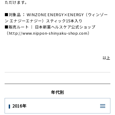
ただけます。
■
対象品
：
WINZONE ENERGY×ENERGY
（ウィンゾー
ン
エナジーエナジー）スティック
15
本入り
■
販売ルート
：
日本新薬ヘルスケア公式ショップ
（
http://www.nippon-shinyaku-shop.com
）
以上
年代別
2016年