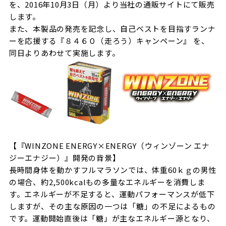
を、
2016
年
10
月
3
日（月）より当社の通販サイトにて販売
します。
また、本製品の発売を記念し、自己ベストを目指すランナ
ーを応援する『８４６０（走ろう）キャンペーン』
を、
同日よりあわせて実施します。
【『
WINZONE ENERGY×ENERGY
（ウィンゾーン
エナ
ジーエナジー）』開発の背景】
長時間身体を動かすフルマラソンでは、体重
60
ｋｇの男性
の場合、約
2,500kcal
もの多量なエネルギーを消費しま
す。エネルギーが不足すると、運動パフォーマンスが低下
しますが、その主な原因の一つは「糖」の不足によるもの
です。運動開始直後は「糖」が主なエネルギー源となり、