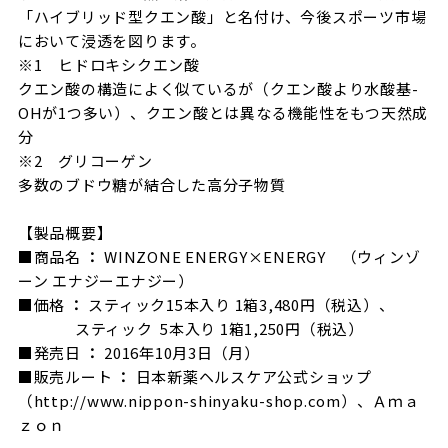
「ハイブリッド型クエン酸」と名付け、今後スポーツ市場
において浸透を図ります。
※
1
ヒドロキシクエン酸
クエン酸の構造によく似ているが（クエン酸より水酸基
-
OH
が
1
つ多い）、クエン酸とは異なる機能性をもつ天然成
分
※
2
グリコーゲン
多数のブドウ糖が結合した高分子物質
【製品概要】
■
商品名
：
WINZONE ENERGY×ENERGY
（ウィンゾ
ーン
エナジーエナジー）
■
価格
：
スティック
15
本入り
1
箱
3,480
円（税込）、
スティック
5
本入り
1
箱
1,250
円（税込）
■
発売日
：
2016
年
10
月
3
日（月）
■
販売ルート
：
日本新薬ヘルスケア公式ショップ
（
http://www.nippon-shinyaku-shop.com
）、Ａｍａ
ｚｏｎ