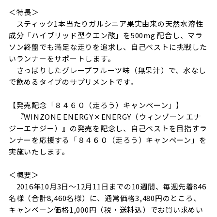
＜特長＞
スティック
1
本当たりガルシニア果実由来の天然水溶性
成分「ハイブリッド型クエン酸」を
500mg
配合し、マラ
ソン終盤でも満足な走りを追求し、自己ベストに挑戦した
いランナーをサポートします。
さっぱりしたグレープフルーツ味（無果汁）で、水なし
で飲めるタイプのサプリメントです。
【発売記念「８４６０（走ろう）キャンペーン」】
『
WINZONE ENERGY×ENERGY
（ウィンゾーン
エナ
ジーエナジー）』の発売を記念し、自己ベストを目指すラ
ンナーを応援する「８４６０（走ろう）キャンペーン」を
実施いたします。
＜概要＞
2016
年
10
月
3
日～
12
月
11
日までの
10
週間、毎週先着
846
名様（合計
8,460
名様）に、通常価格
3,480
円のところ、
キャンペーン価格
1,000
円（税・送料込）でお買い求めい