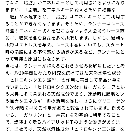
徐々に「脂肪」がエネルギーとして利用されるようになり
ますが、「脂肪」をエネルギーに変えるために必要な
「糖」が不足すると、「脂肪」はエネルギーとして利用す
ることができなくなります。そのため、ランナーはレース
終盤のエネルギー切れを起こさないよう大会前やレース直
前に、糖質を含む食品を多く摂取します。しかし、過剰な
摂取はストレスを与え、レース本番においても、スタート
時の満腹による不快感から動きが鈍るなど、ランナーにと
って苦痛の原因ともなります。
当社は、ランナーが抱えるこれらの悩みを解決したいと考
え、約
20
年間にわたり研究を続けてきた天然水溶性成分
※
1
「ヒドロキシクエン酸
」の作用に着目して商品開発を
行いました。「ヒドロキシクエン酸」は、ガルシニアとい
う果実に多く含まれる天然成分であり、運動時に脂肪とい
う巨大なエネルギー源の活用を促し、さらにグリコーゲン
※
2
の補給を早める作用があると報告されています。例える
なら、「ガソリン」と「電気」を効率的に利用すること
で、燃費よく走るハイブリッド車のような働きがありま
す。当社では、天然水溶性成分「ヒドロキシクエン酸」を