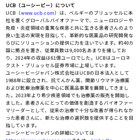
UCB（ユーシービー）について
UCB（
www.ucb.com
）は、ベルギーのブリュッセルに本
社を置くグローバルバイオファーマで、ニューロロジーや
免疫・炎症領域の重篤な疾患と共に生きる患者さんのより
良い生活の実現を目指して、革新的な医薬品の研究開発な
らびにソリューションの提供に力を注いでいます。約40カ
国に拠点を置き、従業員数は9,000名あまりを擁してお
り、2024年の収益は61億ユーロでした。UCBはユーロネ
クスト・ブリュッセル証券市場に上場しています。
ユーシービージャパン株式会社はUCBの日本法人として
1988年に設立され、抗てんかん薬、関節リウマチ治療薬
および乾癬治療薬を中心に医薬品事業を展開してきまし
た。2023年より希少疾患領域でも治療薬の販売を開始し
ました。患者さんにとっての価値を創造するバイオファー
マリーダーとして、従来の治療で十分な改善が得られなか
った患者さんに、新たな治療の選択肢を提供することを目
指しています。
ユーシービージャパンの詳細については