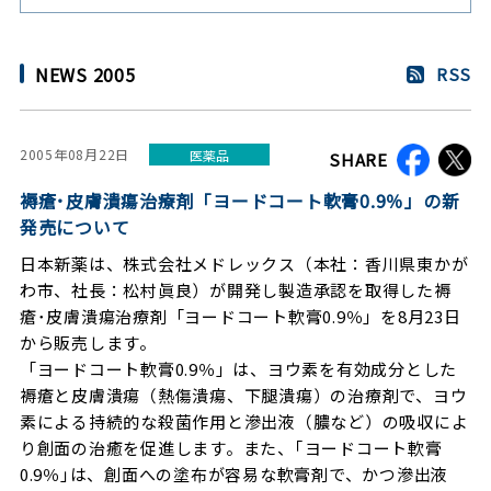
NEWS 2005
RSS
2005年08月22日
医薬品
SHARE
褥瘡･皮膚潰瘍治療剤「ヨードコート軟膏0.9％」の新
発売について
日本新薬は、株式会社メドレックス（本社：香川県東かが
わ市、社長：松村眞良）が開発し製造承認を取得した褥
瘡･皮膚潰瘍治療剤「ヨードコート軟膏0.9％」を8月23日
から販売します。
「ヨードコート軟膏0.9％」は、ヨウ素を有効成分とした
褥瘡と皮膚潰瘍（熱傷潰瘍、下腿潰瘍）の治療剤で、ヨウ
素による持続的な殺菌作用と滲出液（膿など）の吸収によ
り創面の治癒を促進します。また、｢ヨードコート軟膏
0.9％｣は、創面への塗布が容易な軟膏剤で、かつ滲出液