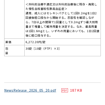
＜外科的治療不適応又は外科的治療後に残存・再発し
た慢性血栓塞栓性肺高血圧症＞
通常、成人にはセレキシパグとして1回0.2mgを1日2
回食後経口投与から開始する。忍容性を確認しなが
ら、7日以上の間隔で1回量として0.2mgずつ最大耐用
量まで増量して維持用量を決定する。なお、最高用量
は1回1.6mgとし、いずれの用量においても、1日2回食
後に経口投与する。
薬価
6,272.20円/錠
包
30錠［10錠（PTP）×3］
装
187 KB
NewsRelease_2026_05_20.pdf
PDF