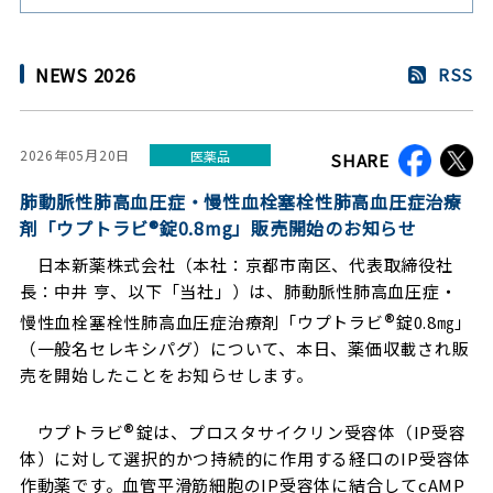
NEWS 2026
RSS
2026年05月20日
医薬品
SHARE
肺動脈性肺高血圧症・慢性血栓塞栓性肺高血圧症治療
剤「ウプトラビ®錠0.8mg」販売開始のお知らせ
日本新薬株式会社（本社：京都市南区、代表取締役社
長：中井 亨、以下「当社」）は、肺動脈性肺高血圧症・
®
慢性血栓塞栓性肺高血圧症治療剤「ウプトラビ
錠0.8㎎」
（一般名セレキシパグ）について、本日、薬価収載され販
売を開始したことをお知らせします。
®
ウプトラビ
錠は、プロスタサイクリン受容体（IP受容
体）に対して選択的かつ持続的に作用する経口のIP受容体
作動薬です。血管平滑筋細胞のIP受容体に結合してcAMP