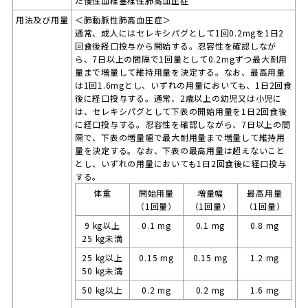
た慢性血栓塞栓性肺高血圧症
用法及び用量
＜肺動脈性肺高血圧症＞
通常、成人にはセレキシパグとして1回0.2mgを1日2
回食後経口投与から開始する。忍容性を確認しなが
ら、7日以上の間隔で1回量として0.2mgずつ最大耐用
量まで増量して維持用量を決定する。なお、最高用量
は1回1.6mgとし、いずれの用量においても、1日2回食
後に経口投与する。通常、2歳以上の幼児又は小児に
は、セレキシパグとして下表の開始用量を1日2回食後
に経口投与する。忍容性を確認しながら、7日以上の間
隔で、下表の増量幅で最大耐用量まで増量して維持用
量を決定する。なお、下表の最高用量は超えないこと
とし、いずれの用量においても1日2回食後に経口投与
する。
体重
開始用量
増量幅
最高用量
（1回量）
（1回量）
（1回量）
9 kg以上
0.1 mg
0.1 mg
0.8 mg
25 kg未満
25 kg以上
0.15 mg
0.15 mg
1.2 mg
50 kg未満
50 kg以上
0.2 mg
0.2 mg
1.6 mg