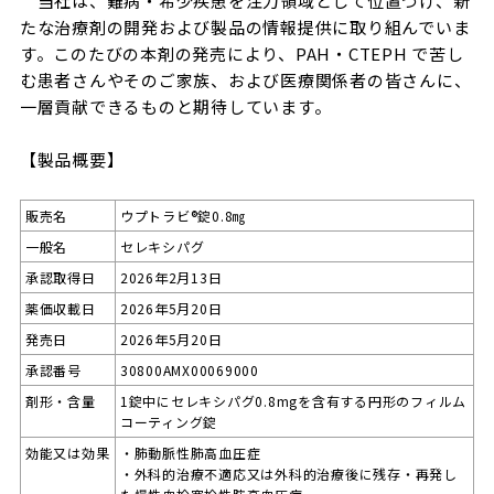
当社は、難病・希少疾患を注力領域として位置づけ、新
たな治療剤の開発および製品の情報提供に取り組んでいま
す。このたびの本剤の発売により、PAH・CTEPH で苦し
む患者さんやそのご家族、および医療関係者の皆さんに、
一層貢献できるものと期待しています。
【製品概要】
販売名
ウプトラビ®錠0.8㎎
一般名
セレキシパグ
承認取得日
2026年2月13日
薬価収載日
2026年5月20日
発売日
2026年5月20日
承認番号
30800AMX00069000
剤形・含量
1錠中にセレキシパグ0.8mgを含有する円形のフィルム
コーティング錠
効能又は効果
・肺動脈性肺高血圧症
・外科的治療不適応又は外科的治療後に残存・再発し