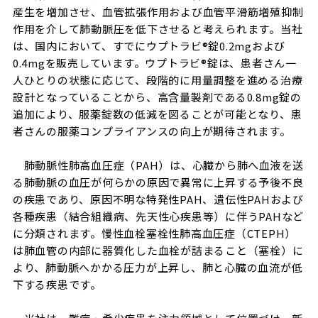
産生を増加させ、血管拡張作用および血管平滑筋増殖抑制
作用を介して肺動脈圧を低下させると考えられます。当社
は、国内において、すでにウプトラビ®錠0.2mgおよび
0.4mgを販売しています。ウプトラビ®錠は、患者さん一
人ひとりの状態に応じて、段階的に用量調整を進める治療
設計となっていることから、高含量製剤である0.8mg錠の
追加により、服薬錠数の低減を図ることが可能となり、患
者さんの服薬コンプライアンスの向上が期待されます。
肺動脈性肺高血圧症（PAH）は、心臓から肺へ血液を送
る肺動脈の血圧が何らかの原因で異常に上昇する予後不良
の疾患であり、原因不明な特発性PAH、遺伝性PAHおよび
各種疾患（結合組織病、先天性心疾患等）に伴うPAHなど
に分類されます。慢性血栓塞栓性肺高血圧症（CTEPH）
は肺血管の内部に器質化した血栓が詰まること（塞栓）に
より、肺動脈へかかる圧力が上昇し、肺と心臓の血流が低
下する疾患です。