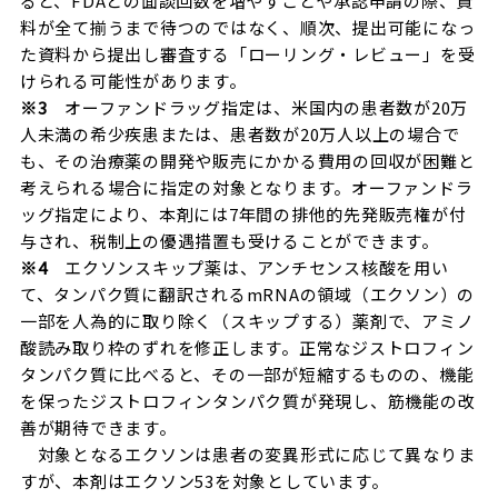
ると、FDAとの面談回数を増やすことや承認申請の際、資
料が全て揃うまで待つのではなく、順次、提出可能になっ
た資料から提出し審査する「ローリング・レビュー」を受
けられる可能性があります。
※
3
オーファンドラッグ指定は、米国内の患者数が20万
人未満の希少疾患または、患者数が20万人以上の場合で
も、その治療薬の開発や販売にかかる費用の回収が困難と
考えられる場合に指定の対象となります。オーファンドラ
ッグ指定により、本剤には7年間の排他的先発販売権が付
与され、税制上の優遇措置も受けることができます。
※
4
エクソンスキップ薬は、アンチセンス核酸を用い
て、タンパク質に翻訳されるmRNAの領域（エクソン）の
一部を人為的に取り除く（スキップする）薬剤で、アミノ
酸読み取り枠のずれを修正します。正常なジストロフィン
タンパク質に比べると、その一部が短縮するものの、機能
を保ったジストロフィンタンパク質が発現し、筋機能の改
善が期待できます。
対象となるエクソンは患者の変異形式に応じて異なりま
すが、本剤はエクソン53を対象としています。