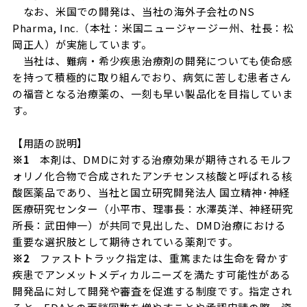
なお、米国での開発は、当社の海外子会社のNS
Pharma, Inc.（本社：米国ニュージャージー州、社長：松
岡正人）が実施しています。
当社は、難病・希少疾患治療剤の開発についても使命感
を持って積極的に取り組んでおり、病気に苦しむ患者さん
の福音となる治療薬の、一刻も早い製品化を目指していま
す。
【用語の説明】
※
1
本剤は、DMDに対する治療効果が期待されるモルフ
ォリノ化合物で合成されたアンチセンス核酸と呼ばれる核
酸医薬品であり、当社と国立研究開発法人 国立精神･神経
医療研究センター（小平市、理事長：水澤英洋、神経研究
所長：武田伸一）が共同で見出した、DMD治療における
重要な選択肢として期待されている薬剤です。
※
2
ファストトラック指定は、重篤または生命を脅かす
疾患でアンメットメディカルニーズを満たす可能性がある
開発品に対して開発や審査を促進する制度です。指定され