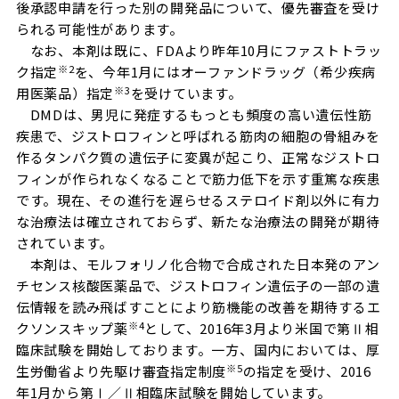
後承認申請を行った別の開発品について、優先審査を受け
られる可能性があります。
なお、本剤は既に、FDAより昨年10月にファストトラッ
※
2
ク指定
を、今年1月にはオーファンドラッグ（希少疾病
※
3
用医薬品）指定
を受けています。
DMDは、男児に発症するもっとも頻度の高い遺伝性筋
疾患で、ジストロフィンと呼ばれる筋肉の細胞の骨組みを
作るタンパク質の遺伝子に変異が起こり、正常なジストロ
フィンが作られなくなることで筋力低下を示す重篤な疾患
です。現在、その進行を遅らせるステロイド剤以外に有力
な治療法は確立されておらず、新たな治療法の開発が期待
されています。
本剤は、モルフォリノ化合物で合成された日本発のアン
チセンス核酸医薬品で、ジストロフィン遺伝子の一部の遺
伝情報を読み飛ばすことにより筋機能の改善を期待するエ
※
4
クソンスキップ薬
として、2016年3月より米国で第Ⅱ相
臨床試験を開始しております。一方、国内においては、厚
※
5
生労働省より先駆け審査指定制度
の指定を受け、2016
年1月から第Ⅰ／Ⅱ相臨床試験を開始しています。