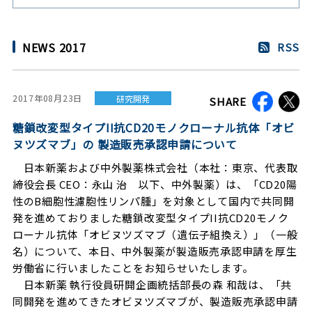
NEWS 2017
RSS
2017年08月23日
研究開発
SHARE
糖鎖改変型タイプII抗CD20モノクローナル抗体「オビ
ヌツズマブ」の 製造販売承認申請について
日本新薬および中外製薬株式会社（本社：東京、代表取
締役会長 CEO：永山 治 以下、中外製薬）は、「CD20陽
性のB細胞性濾胞性リンパ腫」を対象として国内で共同開
発を進めておりました糖鎖改変型タイプII抗CD20モノク
ローナル抗体「オビヌツズマブ（遺伝子組換え）」（一般
名）について、本日、中外製薬が製造販売承認申請を厚生
労働省に行いましたことをお知らせいたします。
日本新薬 執行役員研開企画統括部長の森 和哉は、「共
同開発を進めてきたオビヌツズマブが、製造販売承認申請