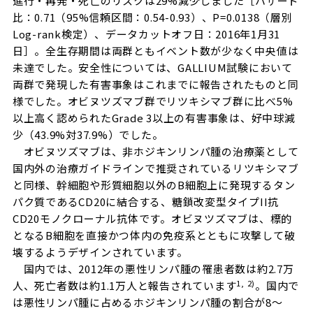
進行・再発・死亡のリスクは29%減少しました［ハザード
比：0.71（95%信頼区間：0.54-0.93）、P=0.0138（層別
Log-rank検定）、データカットオフ日：2016年1月31
日］。全生存期間は両群ともイベント数が少なく中央値は
未達でした。安全性については、GALLIUM試験において
両群で発現した有害事象はこれまでに報告されたものと同
様でした。オビヌツズマブ群でリツキシマブ群に比べ5%
以上高く認められたGrade 3以上の有害事象は、好中球減
少（43.9%対37.9%）でした。
オビヌツズマブは、非ホジキンリンパ腫の治療薬として
国内外の治療ガイドラインで推奨されているリツキシマブ
と同様、幹細胞や形質細胞以外のB細胞上に発現するタン
パク質であるCD20に結合する、糖鎖改変型タイプII抗
CD20モノクローナル抗体です。オビヌツズマブは、標的
となるB細胞を直接かつ体内の免疫系とともに攻撃して破
壊するようデザインされています。
国内では、2012年の悪性リンパ腫の罹患者数は約2.7万
1, 2)
人、死亡者数は約1.1万人と報告されています
。国内で
は悪性リンパ腫に占めるホジキンリンパ腫の割合が8～