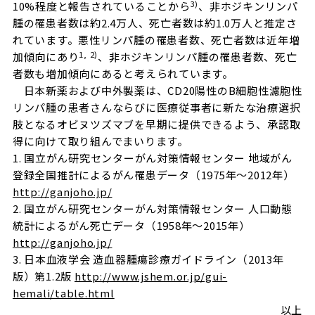
3)
10%程度と報告されていることから
、非ホジキンリンパ
腫の罹患者数は約2.4万人、死亡者数は約1.0万人と推定さ
れています。悪性リンパ腫の罹患者数、死亡者数は近年増
1, 2)
加傾向にあり
、非ホジキンリンパ腫の罹患者数、死亡
者数も増加傾向にあると考えられています。
日本新薬および中外製薬は、CD20陽性のB細胞性濾胞性
リンパ腫の患者さんならびに医療従事者に新たな治療選択
肢となるオビヌツズマブを早期に提供できるよう、承認取
得に向けて取り組んでまいります。
1. 国立がん研究センターがん対策情報センター 地域がん
登録全国推計によるがん罹患データ（1975年～2012年）
http://ganjoho.jp/
2. 国立がん研究センターがん対策情報センター 人口動態
統計によるがん死亡データ（1958年～2015年）
http://ganjoho.jp/
3. 日本血液学会 造血器腫瘍診療ガイドライン（2013年
版）第1.2版
http://www.jshem.or.jp/gui-
hemali/table.html
以上