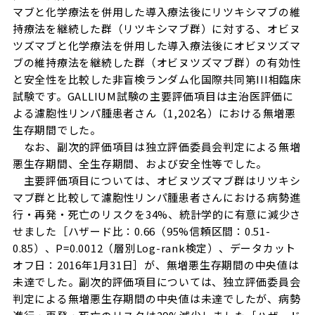
マブと化学療法を併用した導入療法後にリツキシマブの維
持療法を継続した群（リツキシマブ群）に対する、オビヌ
ツズマブと化学療法を併用した導入療法後にオビヌツズマ
ブの維持療法を継続した群（オビヌツズマブ群）の有効性
と安全性を比較した非盲検ランダム化国際共同第III相臨床
試験です。GALLIUM試験の主要評価項目は主治医評価に
よる濾胞性リンパ腫患者さん（1,202名）における無増悪
生存期間でした。
なお、副次的評価項目は独立評価委員会判定による無増
悪生存期間、全生存期間、および安全性等でした。
主要評価項目については、オビヌツズマブ群はリツキシ
マブ群と比較して濾胞性リンパ腫患者さんにおける病勢進
行・再発・死亡のリスクを34%、統計学的に有意に減少さ
せました［ハザード比：0.66（95%信頼区間：0.51-
0.85）、P=0.0012（層別Log-rank検定）、データカット
オフ日：2016年1月31日］が、無増悪生存期間の中央値は
未達でした。副次的評価項目については、独立評価委員会
判定による無増悪生存期間の中央値は未達でしたが、病勢