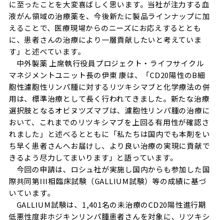
に至ったことを大変喜ばしく思います。当社が注力する血
液がん領域の治療薬を、今後新たに製品ラインナップに加
えることで、医療現場からのニーズにお応えするととも
に、患者さんの治療により一層貢献したいと考えていま
す」と述べています。
中外製薬 上席執行役員プロジェクト・ライフサイクル
マネジメントユニット長の伊東 康は、「CD20陽性のB細
胞性濾胞性リンパ腫に対するリツキシマブと化学療法の併
用は、標準治療として長く行われてきました。新たな治療
選択肢となるオビヌツズマブは、濾胞性リンパ腫の治療に
おいて、これまでのリツキシマブを上回る有用性が確認さ
れました」と述べるとともに「私たちは国内でも本剤をい
ち早く患者さんへお届けし、より良い治療の実現に貢献で
きるよう尽力してまいります」と語っています。
今回の申請は、ロシュ社が実施し国内からも参加した国
際共同第III相臨床試験（GALLIUM試験）等の成績に基づ
いています。
GALLIUM試験は、1,401名の未治療のCD20陽性進行期
低悪性度非ホジキンリンパ腫患者さんを対象に、リツキシ