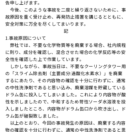
告申し上げます。
今後、このような事故を二度と繰り返さないために、事
故原因を重く受け止め、再発防止措置を講じるとともに、
安全対策に万全を尽くしてまいります。
記
1.事故原因について
弊社では、不要な化学物質等を廃棄する場合、社内規程
に則り、成分を確認し、混合させた場合の化学反応等の安
全性を確認した上で作業しています。
しかしながら、事故当日は、不要なクーリングタワー用
の「スライム除去剤（主要成分:過酸化水素水）」を廃棄
するにあたり、その内容物の確認を十分に行わずに、通常
の中性洗浄剤であると思い込み、廃棄溶媒を貯蔵している
ドラム缶に投入してしまいました。これにより内容物が酸
性を示しましたので、中和するため苛性ソーダ水溶液を投
入しましたところ、内容物がドラム缶口から吹き出し、ド
ラム缶が破裂致しました。
以上のとおり、今回の事故発生の原因は、廃棄する内容
物の確認を十分に行わずに、通常の中性洗浄剤であると思