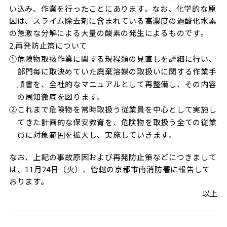
い込み、作業を行ったことにあります。なお、化学的な原
因は、スライム除去剤に含まれている高濃度の過酸化水素
の急激な分解による大量の酸素の発生によるものです。
2.再発防止策について
①
危険物取扱作業に関する規程類の見直しを詳細に行い、
部門毎に取決めていた廃棄溶媒の取扱いに関する作業手
順書を、全社的なマニュアルとして再整備し、その内容
の周知徹底を図ります。
②
これまで危険物を常時取扱う従業員を中心として実施し
てきた計画的な保安教育を、危険物を取扱う全ての従業
員に対象範囲を拡大し、実施していきます。
なお、上記の事故原因および再発防止策などにつきまして
は、11月24日（火）、管轄の京都市南消防署に報告して
おります。
以上