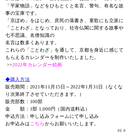
「平家物語」などをひもとくと名言、警句、有名な故
事の宝庫です。
「京ぼめ」をはじめ、庶民の落書き、童歌にも立派に
「ことわざ」となっており、社寺仏閣に関する故事や
七不思議、名僧知識の
名言は数多くあります。
これらの「ことわざ」を通して、京都を身近に感じて
もらえるカレンダーを制作いたしました。
>>
2022年カレンダー絵画
◆購入方法
販売期間：
2021
年
11
月15日～
2022
年1月
31
日（なくな
り次第終了させていただきます。）
販売部数：
100
部
金 額：
1
部
1,000
円（国内送料込）
申込方法：申し込みフォームにて申し込み
お申込みは
こちら
からお願いいたします。
以上