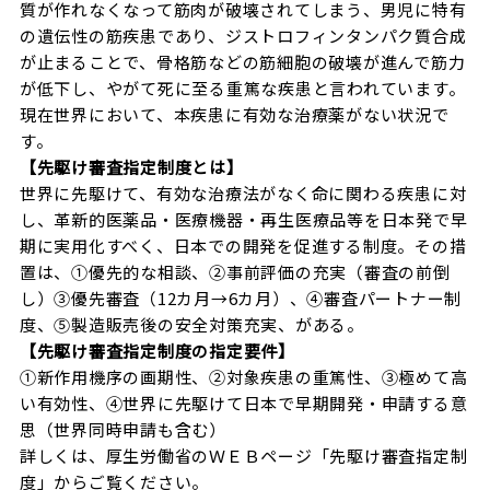
質が作れなくなって筋肉が破壊されてしまう、男児に特有
の遺伝性の筋疾患であり、ジストロフィンタンパク質合成
が止まることで、骨格筋などの筋細胞の破壊が進んで筋力
が低下し、やがて死に至る重篤な疾患と言われています。
現在世界において、本疾患に有効な治療薬がない状況で
す。
【先駆け審査指定制度とは】
世界に先駆けて、有効な治療法がなく命に関わる疾患に対
し、革新的医薬品・医療機器・再生医療品等を日本発で早
期に実用化すべく、日本での開発を促進する制度。その措
置は、①優先的な相談、②事前評価の充実（審査の前倒
し）③優先審査（12カ月→6カ月）、④審査パートナー制
度、⑤製造販売後の安全対策充実、がある。
【先駆け審査指定制度の指定要件】
①新作用機序の画期性、②対象疾患の重篤性、③極めて高
い有効性、④世界に先駆けて日本で早期開発・申請する意
思（世界同時申請も含む）
詳しくは、厚生労働省のＷＥＢページ「先駆け審査指定制
度」からご覧ください。