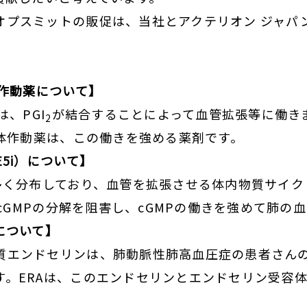
オプスミットの販促は、当社とアクテリオン ジャパ
作動薬について】
は、PGI
が結合することによって血管拡張等に働き
2
体作動薬は、この働きを強める薬剤です。
5i
）
について】
多く分布しており、血管を拡張させる体内物質サイクリ
るcGMPの分解を阻害し、cGMPの働きを強めて肺
について】
質エンドセリンは、肺動脈性肺高血圧症の患者さん
す。ERAは、このエンドセリンとエンドセリン受容