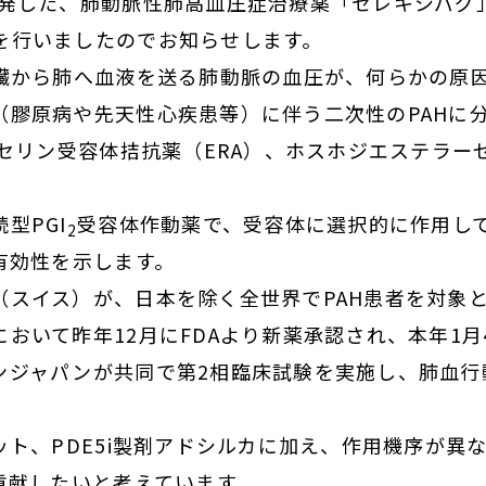
発した、肺動脈性肺高血圧症治療薬「セレキシパグ」（
を行いましたのでお知らせします。
臓から肺へ血液を送る肺動脈の血圧が、何らかの原
（膠原病や先天性心疾患等）に伴う二次性のPAHに
リン受容体拮抗薬（ERA）、ホスホジエステラーゼ
型PGI
受容体作動薬で、受容体に選択的に作用し
2
有効性を示します。
イス）が、日本を除く全世界でPAH患者を対象とし
おいて昨年12月にFDAより新薬承認され、本年1
ンジャパンが共同で第2相臨床試験を実施し、肺血行
。
ト、PDE5i製剤アドシルカに加え、作用機序が異
貢献したいと考えています。