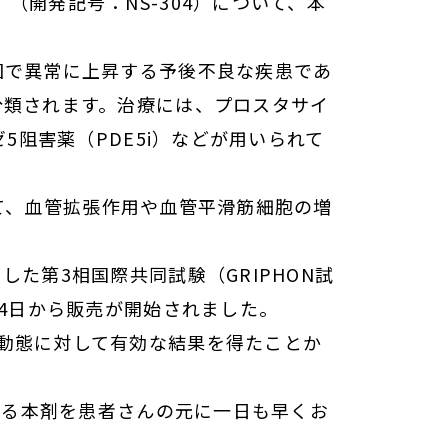
開発記号：NS-304）について、本
因で異常に上昇する予後不良な疾患であ
分類されます。治療には、プロスタサイ
5阻害薬（PDE5i）などが用いられて
て、血管拡張作用や血管平滑筋細胞の増
た第3相国際共同試験（GRIPHON試
月4日から販売が開始されました。
動態に対して有効な結果を得たことか
なる本剤を患者さんの元に一日も早くお