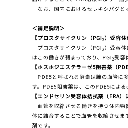
なお、国内におけるセレキシパグと
＜補足説明＞
【プロスタサイクリン（PGI
）受容体
2
プロスタサイクリン（PGI
）受容体
2
はこの働きが弱まっており、PGI
受容
2
【
ホスホジエステラーゼ5
阻害薬（PDE
PDE5と呼ばれる酵素は肺の血管に
す。PDE5阻害薬は、このPDE5によ
【エンドセリン受容体拮抗薬（
ERA
）
血管を収縮させる働きを持つ体内物
体に結合することで血管を収縮させま
剤です。