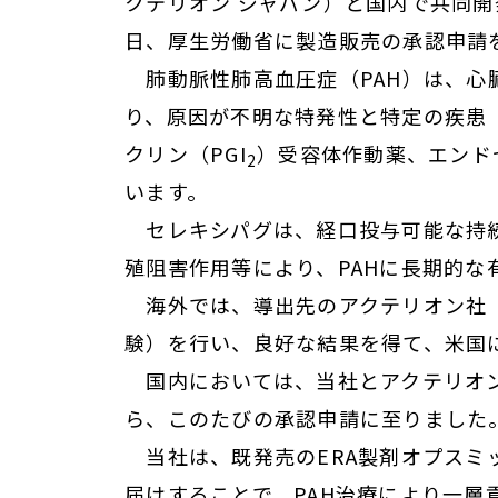
クテリオン ジャパン）と国内で共同開
日、厚生労働省に製造販売の承認申請
肺動脈性肺高血圧症（PAH）は、心
り、原因が不明な特発性と特定の疾患
クリン（PGI
）受容体作動薬、エンドセ
2
います。
セレキシパグは、経口投与可能な持続
殖阻害作用等により、PAHに長期的な
海外では、導出先のアクテリオン社（ス
験）を行い、良好な結果を得て、米国に
国内においては、当社とアクテリオ
ら、このたびの承認申請に至りました
当社は、既発売のERA製剤オプスミッ
届けすることで、PAH治療により一層