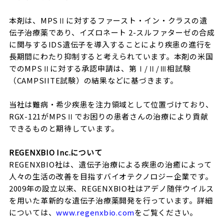
本剤は、MPSⅡに対するファースト・イン・クラスの遺
伝子治療薬であり、イズロネート 2-スルファターゼの合成
に関与するIDS遺伝子を導入することにより疾患の進行を
長期間にわたり抑制すると考えられています。本剤の米国
でのMPSⅡに対する承認申請は、第Ⅰ/Ⅱ/Ⅲ相試験
（CAMPSIITE試験）の結果などに基づきます。
当社は難病・希少疾患を注力領域として位置づけており、
RGX-121がMPSⅡでお困りの患者さんの治療により貢献
できるものと期待しています。
REGENXBIO Inc.について
REGENXBIO社は、遺伝子治療による疾患の治癒によって
人々の生活の改善を目指すバイオテクノロジー企業です。
2009年の設立以来、REGENXBIO社はアデノ随伴ウイルス
を用いた革新的な遺伝子治療薬開発を行っています。詳細
については、
www.regenxbio.com
をご覧ください。