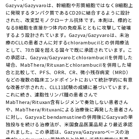
Gazyva/Gazyvaroは、幹細胞や形質細胞ではなくB細胞上
に発現するタンパク質であるCD20に結合するように設計
された、改変型モノクローナル抗体です。本剤は、標的と
なるB細胞を直接かつ体内の免疫系とともに攻撃して破壊
するよう設計されています。Gazyva/Gazyvaroは、未治
療のCLLの患者さんに対するchlorambucilとの併用療法
として、70カ国を超える国々で既に承認されています。こ
の承認は、Gazyva/Gazyvaroとchlorambucilを併用した
場合、MabThera/Rituxanとchlorambucilを併用した場
合と比較して、PFS、ORR、CR、微小残存病変（MRD）
などの複数の臨床エンドポイントにおいて統計学的に有意
な改善が示された、CLL11試験の成績に基づいています。
これに続き、濾胞性リンパ腫の患者さんで
MabThera/Rituxan含有レジメンで奏効しない患者さん
や、MabThera/Rituxanによる治療後に再発した患者さん
に対し、Gazyvaとbendamustineの併用後にGazyvaの単
独投与を続ける治療法が、米国食品医薬品局より最近承認
されました。この承認は、Gazyva/Gazyvaroベースの治