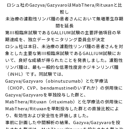
ロシュ社のGazyva/GazyvaroはMabThera/Rituxanと比
較し
未治療の濾胞性リンパ腫の患者さんにおいて無増悪生存期
間を延長
第III相臨床試験であるGALLIUM試験の主要評価項目の早
期達成を、独立データモニタリング委員会が決定
ロシュ社は本日、未治療の濾胞性リンパ腫の患者さんを対
象とした主要な第III相臨床試験であるGALLIUM試験にお
いて、良好な成績が得られたことを発表しました。濾胞性
リンパ腫は、最も一般的な低悪性度非ホジキンリンパ腫
（iNHL）です。同試験では、
Gazyva/Gazyvaro（obinutuzumab）と化学療法
（CHOP、CVP、bendamustineのいずれか）の併用後に
Gazyva/Gazyvaroを単独投与した群と、
MabThera/Rituxan（rituximab）と化学療法の併用後に
MabThera/Rituxanを単剤投与した群との直接比較によ
り、有効性および安全性を評価しました。
事前に計画した中間解析の結果、Gazyva/Gazyvaroを投