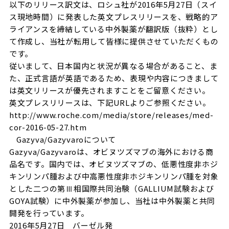
以下のリリース訳文は、ロシュ社が2016年5月27日（スイ
ス現地時間）に発表した英文プレスリリースを、戦略的ア
ライアンスを締結している中外製薬が翻訳版（抜粋）とし
て作成し、当社が転用して皆様に提供させていただくもの
です。
従いまして、日本国内と状況が異なる場合があること、ま
た、正式言語が英語であるため、表現や内容につきまして
は英文リリースが優先されますことをご留意ください。
英文プレスリリースは、下記URLよりご参照ください。
http://www.roche.com/media/store/releases/med-
cor-2016-05-27.htm
Gazyva/Gazyvaroについて
Gazyva/Gazyvaroは、オビヌツズマブの海外における商
品名です。国内では、オビヌツズマブの、低悪性度非ホジ
キンリンパ腫および中高悪性度非ホジキンリンパ腫を対象
とした二つの第Ⅲ相国際共同治験（GALLIUM試験および
GOYA試験）に中外製薬が参加し、当社は中外製薬と共同
開発を行っています。
2016年5月27日 バーゼル発