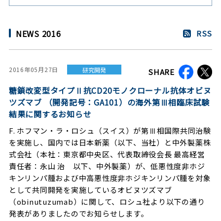
NEWS 2016
RSS
2016年05月27日
研究開発
SHARE
糖鎖改変型タイプⅡ抗CD20モノクローナル抗体オビヌ
ツズマブ （開発記号：GA101）の海外第Ⅲ相臨床試験
結果に関するお知らせ
F. ホフマン・ラ・ロシュ（スイス）が第Ⅲ相国際共同治験
を実施し、国内では日本新薬（以下、当社）と中外製薬株
式会社（本社：東京都中央区、代表取締役会長 最高経営
責任者：永山 治 以下、中外製薬）が、低悪性度非ホジ
キンリンパ腫および中高悪性度非ホジキンリンパ腫を対象
として共同開発を実施しているオビヌツズマブ
（obinutuzumab）に関して、ロシュ社より以下の通り
発表がありましたのでお知らせします。