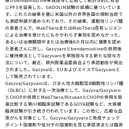
療がbendamustine単独投与と比較して統計学的に有意
にPFSを延長した、GADOLIN試験の成績に基づいていま
す。これらの結果を基に米国以外の世界各国の規制当局で
も承認申請が進められており、その結果、濾胞性リンパ腫
の患者さんで、MabTheraまたはMabThera含有レジメン
による治療を受けたにもかかわらず奏効を認めなかった、
あるいは治療期間中または治療後6カ月以内に増悪を認め
た患者さんに対し、Gazyvaroとbendamustineの併用後
に維持療法としてGazyvaroを単独投与する新たな投与方
法について、最近、欧州医薬品委員会より承認勧告が発出
されました。Gazyvaは、EUおよびスイスでGazyvaroと
して販売されています。
Gazyva/Gazyvaroは、びまん性大細胞型B細胞性リンパ腫
（DLBCL）に対する一次治療として、Gazyva/Gazyvaro
とCHOPの併用とMabThera/RituxanとCHOPの併用を直
接比較する第III相臨床試験であるGOYA試験など、大規模
臨床試験が引き続き行われています。この他に、広範な血
液がんを対象として、Gazyva/Gazyvaroと免疫チェック
ポイント阻害剤や低分子の阻害剤を含む承認済または臨床