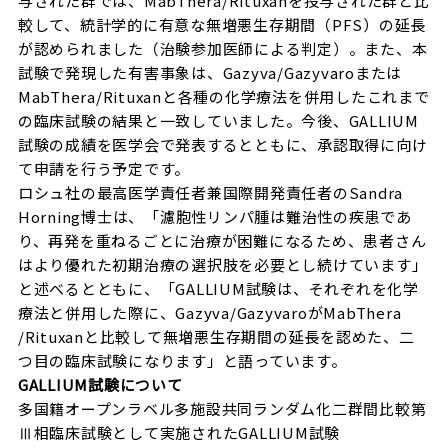
与された群では、MabThera/Rituxanを投与された群と比
較して、統計学的に有意な無増悪生存期間（PFS）の延長
が認められました（治験参加医師による判定）。また、本
試験で発現した有害事象は、Gazyva/Gazyvaroまたは
MabThera/Rituxanと各種の化学療法を併用したこれまで
の臨床試験の結果と一致していました。今後、GALLIUM
試験の成績を医学会で発表するとともに、承認取得に向け
て申請を行う予定です。
ロシュ社の最高医学責任者兼国際開発責任者のSandra
Horning博士は、「濾胞性リンパ腫は難治性の疾患であ
り、再発を重ねるごとに治療が困難になるため、患者さん
はより優れた初期治療の選択肢を必要とし続けています」
と述べるとともに、「GALLIUM試験は、それぞれを化学
療法と併用した際に、Gazyva/GazyvaroがMabThera
/Rituxanと比較して無増悪生存期間の延長を認めた、二
つ目の臨床試験になります」と語っています。
GALLIUM
試験について
多国籍オープンラベル多施設共同ランダム化二群間比較第
Ⅲ相臨床試験として実施されたGALLIUM試験