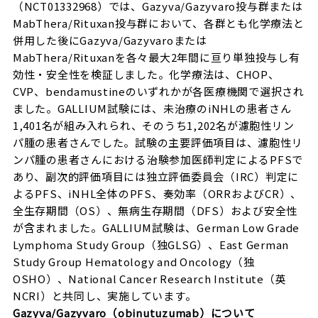
（NCT01332968）では、Gazyva/Gazyvaro投与群または
MabThera/Rituxan投与群において、各群とも化学療法と
併用した後にGazyva/Gazyvaroまたは
MabThera/Rituxanを各々最大2年間に亘り単独投与し有
効性・安全性を検証しました。化学療法は、CHOP、
CVP、bendamustineのいずれかが各医療機関で選択され
ました。GALLIUM試験には、未治療のiNHLの患者さん
1,401名が組み入れられ、そのうち1,202名が濾胞性リン
パ腫の患者さんでした。試験の主要評価項目は、濾胞性リ
ンパ腫の患者さんにおける治験参加医師判定によるPFSで
あり、副次的評価項目には独立評価委員会（IRC）判定に
よるPFS、iNHL全体のPFS、奏効率（ORRおよびCR）、
全生存期間（OS）、無病生存期間（DFS）および安全性
が含まれました。GALLIUM試験は、German Low Grade
Lymphoma Study Group（独GLSG）、East German
Study Group Hematology and Oncology（独
OSHO）、National Cancer Research Institute（英
NCRI）と共同し、実施しています。
Gazyva/Gazyvaro
（obinutuzumab
）について