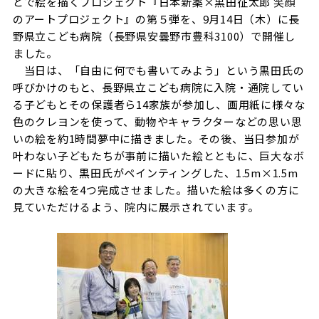
どで絵を描くプロジェクト『日本新薬×黒田征太郎 笑顔
のアートプロジェクト』の第５弾を、9月14日（木）に長
野県立こども病院（長野県安曇野市豊科3100）で開催し
ました。
当日は、「自由に何でも書いてみよう」という黒田氏の
呼びかけのもと、長野県立こども病院に入院・通院してい
る子どもとその保護者ら14家族が参加し、画用紙に様々な
色のクレヨンを使って、動物やキャラクターなどの思い思
いの絵を約1時間夢中に描きました。その後、当日参加が
叶わない子どもたちが事前に描いた絵とともに、巨大なボ
ードに貼り、黒田氏がペインティングした、1.5m×1.5m
の大きな絵を4つ完成させました。描いた絵は多くの方に
見ていただけるよう、院内に展示されています。